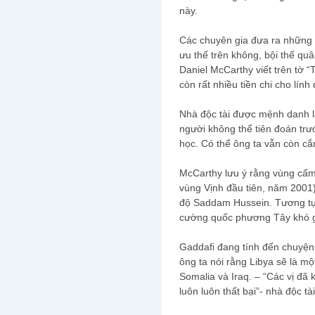
này.
Các chuyên gia đưa ra những k
ưu thế trên không, bội thế qu
Daniel McCarthy viết trên tờ 
còn rất nhiều tiền chi cho lín
Nhà độc tài được mệnh danh l
người không thể tiên đoán trư
học. Có thể ông ta vẫn còn cắ
McCarthy lưu ý rằng vùng cấm 
vùng Vịnh đầu tiên, năm 2001
độ Saddam Hussein. Tương tự,
cường quốc phương Tây khó 
Gaddafi đang tính đến chuyện
ông ta nói rằng Libya sẽ là m
Somalia và Iraq. – “Các vị đã 
luôn luôn thất bại”- nhà độc tài