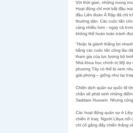
Với thời gian, những mong muố
Hoạt động chỉ mới bắt đầu mà 
đầu Liên đoàn Ả Rập đã chỉ t
thường dân. Các cuộc tấn côn
càng nhiều hơn - ngay cả tron
không thể hoàn toàn tránh đư
“Hoặc là giành thắng lợi nhanh
bằng các cuộc tấn công lâu d
tham gia của lực lượng bộ binh
Nhà khoa học chính trị Mỹ dự 
phương Tây có thể bị xem như
giải phóng – giống như tại Iraq
Chiến dịch quân sự quốc tế lớ
chắn sẽ phát sinh những điểm
Saddam Hussein. Nhưng cũng 
Các hoạt động quân sự ở Liby
chiến ở Iraq. Người Libya nổi 
chỉ cố gắng đẩy chiến thắng v