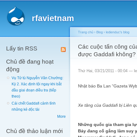
Main menu
Sk
ma
rfavietnam
co
Trang chủ
›
Blog
›
ledienduc's blog
You are here
Các cuộc tấn công của
Lấy tin RSS
được Gaddafi không?
Chủ đề đang hoạt
động
Thứ Hai, 03/21/2011 - 00:04 —
l
Vụ Tử tù Nguyễn Văn Chưởng:
Kỳ 2. Xác định tội ngay khi bắt
Nhật báo Ba Lan “Gazeta Wyb
đầu giai đoạn điều tra (tiếp
theo)
Cái chết Gaddafi cảnh tỉnh
Xe tăng của Gaddafi bị Liên 
những kẻ độc tài
More
Những quốc gia tham gia lự
Chủ đề thảo luận mới
Bảy đang cố gắng làm suy 