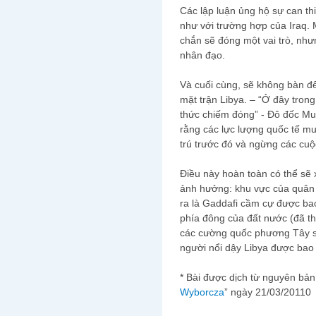
Các lập luận ủng hộ sự can th
như với trường hợp của Iraq. M
chắn sẽ đóng một vai trò, như
nhân đạo.
Và cuối cùng, sẽ không bàn đ
mặt trận Libya. – “Ở đây tron
thức chiếm đóng” - Đô đốc Mul
rằng các lực lượng quốc tế mu
trú trước đó và ngừng các cu
Điều này hoàn toàn có thể sẽ 
ảnh hưởng: khu vực của quân 
ra là Gaddafi cầm cự được ba
phía đông của đất nước (đã t
các cường quốc phương Tây s
người nổi dậy Libya được bao 
* Bài được dịch từ nguyên bản
Wyborcza
” ngày 21/03/20110