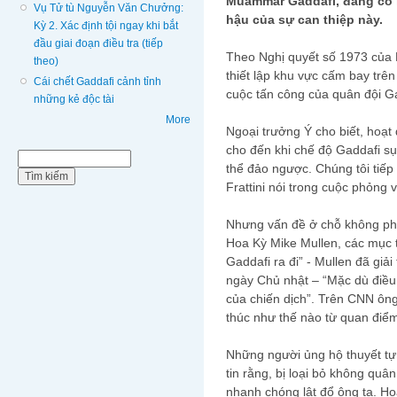
Muammar Gaddafi, đang có 
Vụ Tử tù Nguyễn Văn Chưởng:
hậu của sự can thiệp này.
Kỳ 2. Xác định tội ngay khi bắt
đầu giai đoạn điều tra (tiếp
Theo Nghị quyết số 1973 của 
theo)
thiết lập khu vực cấm bay trê
Cái chết Gaddafi cảnh tỉnh
cuộc tấn công của quân đội Ga
những kẻ độc tài
More
Ngoại trưởng Ý cho biết, hoạt
cho đến khi chế độ Gaddafi sụ
Biểu mẫu tìm kiếm
Tìm kiếm
thể đảo ngược. Chúng tôi tiếp 
Frattini nói trong cuộc phỏng 
Nhưng vấn đề ở chỗ không phả
Hoa Kỳ Mike Mullen, các mục 
Gaddafi ra đi” - Mullen đã giả
ngày Chủ nhật – “Mặc dù điều
của chiến dịch”. Trên CNN ông 
thúc như thế nào từ quan điểm 
Những người ủng hộ thuyết tự 
tin rằng, bị loại bỏ không quâ
nhanh chóng lật đổ ông ta. Ho