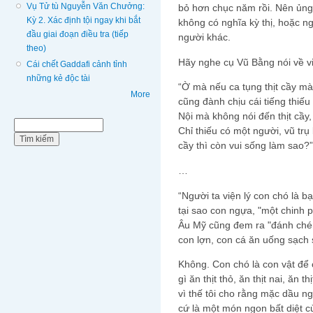
Vụ Tử tù Nguyễn Văn Chưởng:
bỏ hơn chục năm rồi. Nên ủng 
Kỳ 2. Xác định tội ngay khi bắt
không có nghĩa kỳ thị, hoặc 
đầu giai đoạn điều tra (tiếp
người khác.
theo)
Hãy nghe cụ Vũ Bằng nói về v
Cái chết Gaddafi cảnh tỉnh
những kẻ độc tài
“Ờ mà nếu ca tụng thịt cầy mà
More
cũng đành chịu cái tiếng thiế
Nội mà không nói đến thịt cầy, 
Biểu mẫu tìm kiếm
Tìm kiếm
Chỉ thiếu có một người, vũ trụ 
cầy thì còn vui sống làm sao?”
…
“Người ta viện lý con chó là bạn
tại sao con ngựa, "một chinh 
Âu Mỹ cũng đem ra "đánh chén"
con lợn, con cá ăn uống sạch
Không. Con chó là con vật để c
gì ăn thịt thỏ, ăn thịt nai, ăn t
vì thế tôi cho rằng mặc dầu ng
cứ là một món ngon bất diệt của