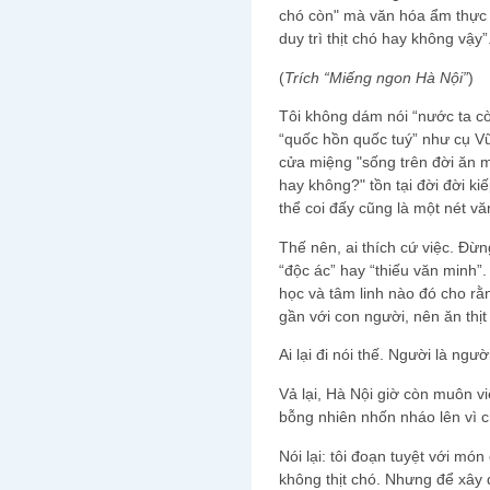
chó còn" mà văn hóa ẩm thực c
duy trì thịt chó hay không vậy”
(
Trích “Miếng ngon Hà Nội”
)
Tôi không dám nói “nước ta còn
“quốc hồn quốc tuý” như cụ V
cửa miệng "sống trên đời ăn m
hay không?" tồn tại đời đời ki
thể coi đấy cũng là một nét v
Thế nên, ai thích cứ việc. Đừn
“độc ác” hay “thiếu văn minh”
học và tâm linh nào đó cho rằn
gần với con người, nên ăn thịt 
Ai lại đi nói thế. Người là ngư
Vả lại, Hà Nội giờ còn muôn v
bỗng nhiên nhốn nháo lên vì 
Nói lại: tôi đoạn tuyệt với m
không thịt chó. Nhưng để xây