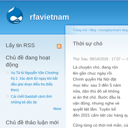
Main menu
Sk
ma
rfavietnam
co
Trang chủ
›
Blog
›
truongduynhat's blog
You are here
Thời sự chó
Lấy tin RSS
Chủ đề đang hoạt
Thứ Sáu, 09/14/2018 - 17:07 —
động
Là chuyện chó, đang rộn
lên gần chục ngày rồi.
Vụ Tử tù Nguyễn Văn Chưởng:
Kỳ 2. Xác định tội ngay khi bắt
Chính quyền Hà Nội đặt
đầu giai đoạn điều tra (tiếp
mục tiêu: sau 3 đến 5 năm
theo)
nữa, dân thủ đô sẽ không
Cái chết Gaddafi cảnh tỉnh
ai ăn thịt chó. Bước đầu là
những kẻ độc tài
vận động, nhưng nghe vẻ
quyết liệt lắm. Tuyên bố
More
đến 2021 cấm tiệt các hàng quá
Chủ đề thảo luận mới
Cũng từng có thời mê mẩn, cứ