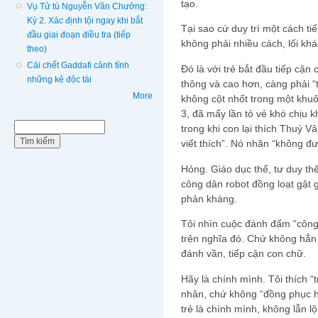
tạo.
Vụ Tử tù Nguyễn Văn Chưởng:
Kỳ 2. Xác định tội ngay khi bắt
Tại sao cứ duy trì một cách t
đầu giai đoạn điều tra (tiếp
không phải nhiều cách, lối kh
theo)
Cái chết Gaddafi cảnh tỉnh
Đó là với trẻ bắt đầu tiếp cận
những kẻ độc tài
thông và cao hơn, càng phải “
More
không cột nhốt trong một khuô
3, đã mấy lần tỏ vẻ khó chịu k
Biểu mẫu tìm kiếm
Tìm kiếm
trong khi con lại thích Thuý Vâ
viết thích”. Nó nhăn “không đư
Hỏng. Giáo dục thế, tư duy thế
công dân robot đồng loạt gật gù 
phản kháng.
Tôi nhìn cuộc đánh đấm “công
trên nghĩa đó. Chứ không hẳn
đánh vần, tiếp cận con chữ.
Hãy là chính mình. Tôi thích “tr
nhân, chứ không “đồng phục h
trẻ là chính mình, không lẫn l