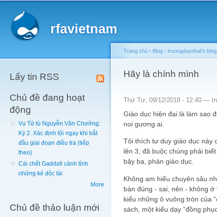
Main menu
Sk
ma
rfavietnam
co
Trang chủ
›
Blog
›
truongduynhat's blog
You are here
Hãy là chính mình
Lấy tin RSS
Chủ đề đang hoạt
Thứ Tư, 09/12/2018 - 12:40 —
t
động
Giáo dục hiện đại là làm sao 
noi gương ai.
Vụ Tử tù Nguyễn Văn Chưởng:
Kỳ 2. Xác định tội ngay khi bắt
Tôi thích tư duy giáo dục này 
đầu giai đoạn điều tra (tiếp
lên 3, đã buộc chúng phải biế
theo)
bậy bạ, phản giáo dục.
Cái chết Gaddafi cảnh tỉnh
những kẻ độc tài
Không am hiểu chuyên sâu nh
More
bàn đúng - sai, nên - không ở 
kiểu những ô vuông tròn của 
Chủ đề thảo luận mới
sách, một kiểu dạy “đồng phục”