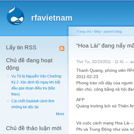
Main menu
Sk
ma
rfavietnam
co
Trang chủ
›
Blog
›
autum's blog
You are here
“Hoa Lài” đang nẩy m
Lấy tin RSS
Chủ đề đang hoạt
Thứ Tư, 02/23/2011 - 11:41 —
a
động
Thanh Quang, phóng viên RF
2011-02-23
Vụ Tử tù Nguyễn Văn Chưởng:
Kỳ 2. Xác định tội ngay khi bắt
Phong trào nổi dậy của người d
đầu giai đoạn điều tra (tiếp
dân chủ, công bằng xã hội đan
theo)
AFP
Cái chết Gaddafi cảnh tỉnh
Quảng trường lịch sử Thiên A
những kẻ độc tài
More
Và cuộc cách mạng Hoa Lài – 
Chủ đề thảo luận mới
Phi và Trung Đông như vừa nói