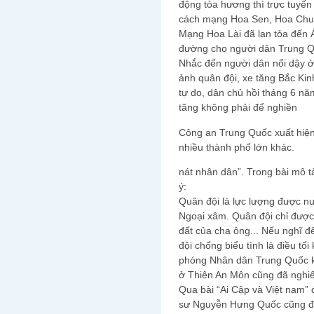
động tỏa hương thì trực tuyến
cách mạng Hoa Sen, Hoa Chu
Mạng Hoa Lài đã lan tỏa đến
đường cho người dân Trung Q
Nhắc đến người dân nổi dậy ở
ảnh quân đội, xe tăng Bắc Kin
tự do, dân chủ hồi tháng 6 nă
tăng không phải để nghiền
Công an Trung Quốc xuất hiện
nhiều thành phố lớn khác.
nát nhân dân”. Trong bài mô t
ý:
Quân đội là lực lượng được nu
Ngoại xâm. Quân đội chỉ được
đất của cha ông... Nếu nghĩ đế
đội chống biểu tình là điều tố
phóng Nhân dân Trung Quốc k
ở Thiên An Môn cũng đã nghiến
Qua bài “Ai Cập và Việt nam” 
sư Nguyễn Hưng Quốc cũng đề 