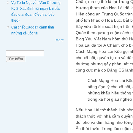
Châu, mà cụ thể là tại Trung 
Vụ Tử tù Nguyễn Văn Chưởng:
Hương thơm của Hoa Lài đã l
Kỳ 2. Xác định tội ngay khi bắt
Hiện công an Trung Quốc tràn
đầu giai đoạn điều tra (tiếp
phố lớn khác ở Hoa Lục, bắt b
theo)
Bảy vừa rồi khi xuất hiện trê
Cái chết Gaddafi cảnh tỉnh
Quốc theo gương cuộc cách m
những kẻ độc tài
Blog Yêu Việt Nam hôm thứ Ha
More
Hoa Lài đã tới Á Châu”, cho bi
Cách Mạng Hoa Lài Kêu gọi n
Biểu mẫu tìm kiếm
Tìm kiếm
cho xã hội, quyền tự do và dâ
thường nhưng gây phẫn uất ca
cùng cực mà do Đảng CS lãnh đ
Cách Mạng Hoa Lài Kêu
bằng đạo lý cho xã hội,
những khẩu hiệu thông
trong xã hội giàu nghè
Nếu Hoa Lài trở thành linh hồ
thách thức với nhà cầm quyền 
đối phó và dìm hàng như từn
Âu thời trước.Trong lúc cuộc