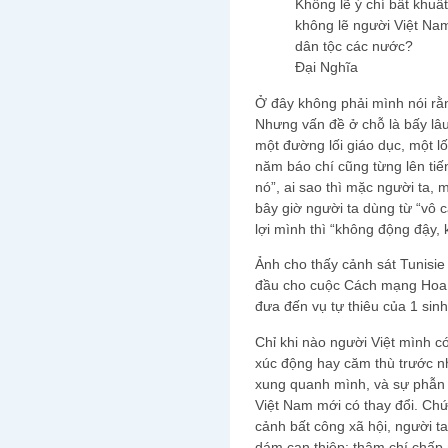
Không lẽ ý chí bất khuất
không lẽ người Việt Na
dân tộc các nước?
Đại Nghĩa
Ở đây không phải mình nói rằn
Nhưng vấn đề ở chỗ là bấy lâu
một đường lối giáo dục, một lố
năm báo chí cũng từng lên tiế
nó”, ai sao thì mặc người ta, 
bây giờ người ta dùng từ “vô
lợi mình thì “không động đậy, 
Ảnh cho thấy cảnh sát Tunisie 
đầu cho cuộc Cách mạng Hoa Là
đưa đến vụ tự thiêu của 1 sinh
Chỉ khi nào người Việt mình c
xúc động hay căm thù trước n
xung quanh mình, và sự phẫn n
Việt Nam mới có thay đổi. Ch
cảnh bất công xã hội, người t
dám can thiệp; thậm chí chấp 