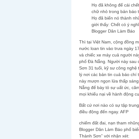
Họ đã không để cái chết
chữ nhỏ trong bản báo t
Họ đã biến nó thành nh
giới thấy: Chết có ý ngh
Blogger Dân Làm Báo
Thì tại Việt Nam, cộng đồng m
nước loan tin vào trưa ngày 1
và chiếc xe máy cuả người nà
phố Đà Nẵng. Người này sau 
Sơn 31 tuổi, kỹ sư công nghệ 
lý nơi các bản tin cuả báo chí
này mượn ngọn lửa thấp sáng
Nẵng để bày tỏ sự uất ức, că
mọi khiếu nại về hành động c
Bất cứ nơi nào có sự tập tru
điều động đến ngay. AFP
chiếm đất đai, nạn tham nhũn
Blogger Dân Làm Báo phổ bi
Thành Sơn” với nhận xét: