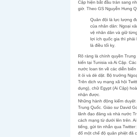
Cập hiện bắt đầu tràn sang nh
giờ. Theo GS Nguyễn Hưng Q
Quân đội là lực lượng đ
của nhân dân: Ngoại xâ
vệ nhân dân và giữ từng
lợi ích quốc gia thì phả
là điều tối kỵ.
Rõ ràng là chính quyền Trung
kiến tại Tunisia và Ai Cập. C
nước loan tin về các diễn biến
ít ỏi và dè dặt. Bộ trưởng Ngoạ
Trên dịch vụ mạng xã hội Twitt
dụng), chữ Egypt (Ai Cập) hoà
nhận được.
Những hành động kiểm duyệt ấ
Trung Quốc. Giáo sư David Go
lãnh đạo đảng và nhà nước Tr
cách mạng từ dưới lên trên. A
tiếng, gửi tin nhắn qua Twitte
đổ một chế độ quân phiệt đã 