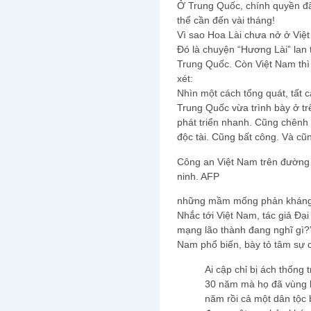
Ở Trung Quốc, chính quyền đã
thể cần đến vài tháng!
Vì sao Hoa Lài chưa nở ở Việ
Đó là chuyện “Hương Lài” lan 
Trung Quốc. Còn Việt Nam th
xét:
Nhìn một cách tổng quát, tất 
Trung Quốc vừa trình bày ở tr
phát triển nhanh. Cũng chênh
độc tài. Cũng bất công. Và cũ
Công an Việt Nam trên đường p
ninh. AFP
những mầm mống phản kháng 
Nhắc tới Việt Nam, tác giả Đạ
mạng lão thành đang nghĩ gì?
Nam phổ biến, bày tỏ tâm sự 
Ai cập chỉ bị ách thống
30 năm mà họ đã vùng l
năm rồi cả một dân tộc