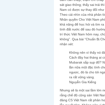
sát giao thông; thấy sai trái 
Nam có được sự thay đổi như
Theo cái nhìn của nhà phân t
Nhân quyền Cho Việt Nam phổ b
khả năng để học hỏi và tìm ra
tình đất nước để sau đó hướng
trí thức Việt Nam hôm nay, chủ 
không”. Qua bài “Chuẩn Bị Ch
nhận xét:
Không nên vì thấy nó 
Cách đây hai tháng ai có
Mubarak sắp sụp đổ? Nh
lần nữa một đặc tính ch
ngược, đó là cho tới ng
ra rất vững vàng.
Nguyễn Gia Kiểng
Nhưng sẽ là một sai lầm lớn n
rằng chế độ cộng sản Việt Nam
đảng CS Việt Nam rất phân hoá 