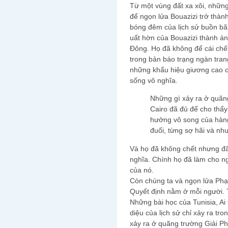
Từ một vùng đất xa xôi, những
để ngọn lửa Bouazizi trở thàn
bóng đêm của lịch sử buồn bã.
uất hờn của Bouazizi thành án
Đông. Họ đã không để cái chế
trong bản báo trạng ngàn trang
những khẩu hiệu giương cao ch
sống vô nghĩa.
Những gì xảy ra ở quãn
Cairo đã đủ để cho thấy
hưởng vô song của hàng
đuối, từng sợ hãi và n
Và họ đã không chết nhưng đã
nghĩa. Chính họ đã làm cho ng
của nó.
Còn chúng ta và ngọn lửa P
Quyết định nằm ở mỗi người. T
Những bài học của Tunisia, Ai
diệu của lịch sử chỉ xảy ra tro
xảy ra ở quãng trường Giải P