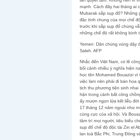
lẫn quyết tâm. Không nên vì 
mạnh. Cách đây hai tháng ai có
Mubarak sắp sụp đổ? Những gì
đặc tính chung của mọi chế độ
trước khi sắp sụp đổ chúng vẫ
những chế độ rất không bình t
Yemen: Dân chúng vùng dậy đòi
Saleh. AFP
Nhắc đến Việt Nam, có lẽ công
bối cảnh nhiều ý nghĩa hiện n
học tên Mohamed Bouazizi vì t
việc làm nên phải đi bán hoa q
tịch thu phương tiện sinh nhai
hận trong cảnh bất công chồng
ấy mượn ngọn lửa kết liễu đời
17 tháng 12 năm ngoái như m
cùng cực của xã hội. Và Bouaz
tâm trí mọi người, tiêu biểu 
sụp đổ chế độ độc tài Zin el 
lan toả Bắc Phi, Trung Đông v