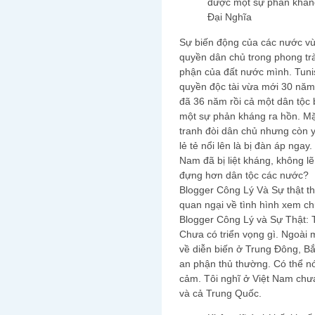
được một sự phản khán
Đại Nghĩa
Sự biến động của các nước v
quyền dân chủ trong phong trà
phận của đất nước mình. Tunisi
quyền độc tài vừa mới 30 năm
đã 36 năm rồi cả một dân tộc
một sự phản kháng ra hồn. M
tranh đòi dân chủ nhưng còn 
lẻ tẻ nổi lên là bị đàn áp ngay
Nam đã bị liệt kháng, không l
đựng hơn dân tộc các nước?
Blogger Công Lý Và Sự thật thì
quan ngại về tình hình xem ch
Blogger Công Lý và Sự Thật: T
Chưa có triển vọng gì. Ngoài m
về diễn biến ở Trung Đông, Bắ
an phận thủ thường. Có thể nó
cảm. Tôi nghĩ ở Việt Nam chư
và cả Trung Quốc.