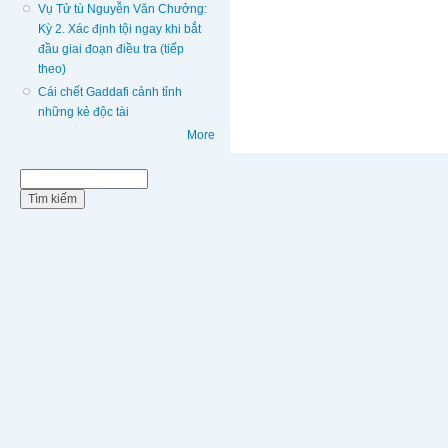
Vụ Tử tù Nguyễn Văn Chưởng:
Kỳ 2. Xác định tội ngay khi bắt
đầu giai đoạn điều tra (tiếp
theo)
Cái chết Gaddafi cảnh tỉnh
những kẻ độc tài
More
Biểu mẫu tìm kiếm
Tìm kiếm