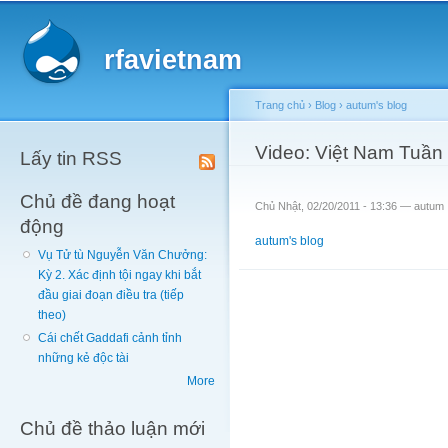
Main menu
Sk
ma
rfavietnam
co
Trang chủ
›
Blog
›
autum's blog
You are here
Video: Việt Nam Tuần
Lấy tin RSS
Chủ đề đang hoạt
Chủ Nhật, 02/20/2011 - 13:36 —
autum
động
autum's blog
Vụ Tử tù Nguyễn Văn Chưởng:
Kỳ 2. Xác định tội ngay khi bắt
đầu giai đoạn điều tra (tiếp
theo)
Cái chết Gaddafi cảnh tỉnh
những kẻ độc tài
More
Chủ đề thảo luận mới