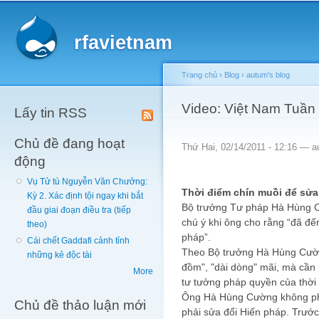
Main menu
Sk
ma
rfavietnam
co
Trang chủ
›
Blog
›
autum's blog
You are here
Video: Việt Nam Tuần
Lấy tin RSS
Chủ đề đang hoạt
Thứ Hai, 02/14/2011 - 12:16 —
a
động
Vụ Tử tù Nguyễn Văn Chưởng:
Thời điểm chín muồi để sửa
Kỳ 2. Xác định tội ngay khi bắt
Bộ trưởng Tư pháp Hà Hùng C
đầu giai đoạn điều tra (tiếp
chú ý khi ông cho rằng “đã đế
theo)
pháp”.
Cái chết Gaddafi cảnh tỉnh
Theo Bộ trưởng Hà Hùng Cườn
những kẻ độc tài
đồm", "dài dòng" mãi, mà cần 
More
tư tưởng pháp quyền của thời 
Ông Hà Hùng Cường không phải
Chủ đề thảo luận mới
phải sửa đổi Hiến pháp. Trước 