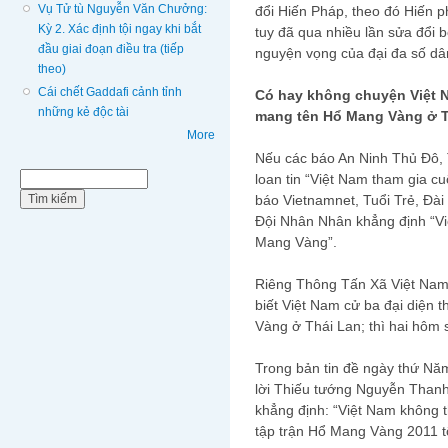
Vụ Tử tù Nguyễn Văn Chưởng:
đổi Hiến Pháp, theo đó Hiến 
Kỳ 2. Xác định tội ngay khi bắt
tuy đã qua nhiều lần sửa đổi
đầu giai đoạn điều tra (tiếp
nguyện vọng của đại đa số dâ
theo)
Cái chết Gaddafi cảnh tỉnh
Có hay không chuyện Việt N
những kẻ độc tài
mang tên Hổ Mang Vàng ở 
More
Nếu các báo An Ninh Thủ Đô,
Biểu mẫu tìm kiếm
loan tin “Việt Nam tham gia cuộ
Tìm kiếm
báo Vietnamnet, Tuổi Trẻ, Đài
Đội Nhân Nhân khẳng định “Vi
Mang Vàng”.
Riêng Thông Tấn Xã Việt Nam 
biết Việt Nam cử ba đại diện
Vàng ở Thái Lan; thì hai hôm s
Trong bản tin đề ngày thứ Nă
lời Thiếu tướng Nguyễn Than
khẳng định: “Việt Nam không t
tập trận Hổ Mang Vàng 2011 tổ