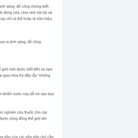
́nh sáng, để công chúng biết
̉i đóng cửa, chia nhỏ nội bộ và
̀y chỉ có thể hoặc là hữu hiệu,
đưa ra ánh sáng, để công
iới mới được biết đến sự lạm
̣i giao Hoa Kỳ đầy rẫy “những
 khiến nước này dễ rơi vào bạo
ược nghiên cứu thuốc cho các
ược cộng đồng thế giới lên
Công dân của các nền dân chủ cần