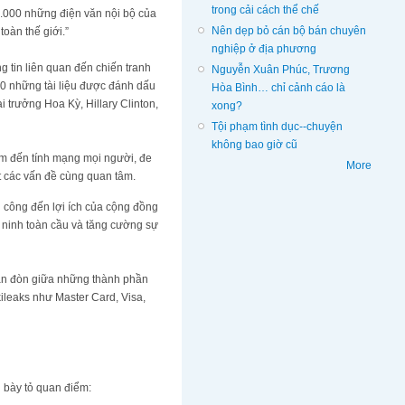
trong cải cách thể chế
0.000 những điện văn nội bộ của
Nên dẹp bỏ cán bộ bán chuyên
àn thế giới.”
nghiệp ở địa phương
ông tin liên quan đến chiến tranh
Nguyễn Xuân Phúc, Trương
0 những tài liệu được đánh dấu
Hòa Bình… chỉ cảnh cáo là
oại trưởng Hoa Kỳ, Hillary Clinton,
xong?
Tội phạm tình dục--chuyện
không bao giờ cũ
̉m đến tính mạng mọi người, đe
More
́t các vấn đề cùng quan tâm.
 công đến lợi ích của cộng đồng
 ninh toàn cầu và tăng cường sự
̉n đòn giữa những thành phần
Wikileaks như Master Card, Visa,
 bày tỏ quan điểm: