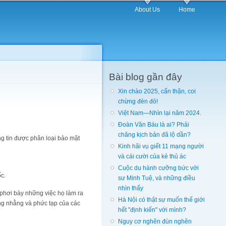
About Us
Home
Bài blog gần đây
Xin chào 2025, cẩn thận, coi
chừng đèn đỏ!
Việt Nam—Nhìn lại năm 2024.
Đoàn Văn Báu là ai? Phải
chăng kịch bản đã lộ dần?
 tin được phân loại bảo mật
Kinh hãi vụ giết 11 mạng người
và cái cười của kẻ thủ ác
Cuộc du hành cưỡng bức với
c.
sư Minh Tuệ, và những điều
nhìn thấy
phơi bày những việc họ làm ra
Hà Nội có thật sự muốn thế giới
ng nhằng và phức tạp của các
hết "định kiến" với mình?
Nguy cơ nghẽn đùn nghẽn