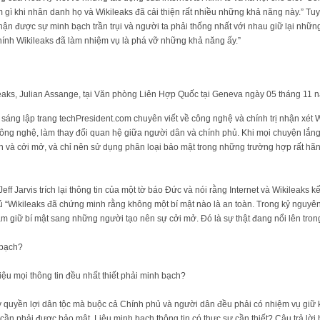
làm gì khi nhân danh họ và Wikileaks đã cải thiện rất nhiều những khả năng này.” T
ận được sự minh bạch trần trụi và người ta phải thống nhất với nhau giữ lại nhữ
ính Wikileaks đã làm nhiệm vụ là phá vỡ những khả năng ấy.”
eaks, Julian Assange, tại Văn phòng Liên Hợp Quốc tại Geneva ngày 05 tháng 11 
́ng lập trang techPresident.com chuyên viết về công nghệ và chính trị nhận xét W
g nghệ, làm thay đổi quan hệ giữa người dân và chính phủ. Khi mọi chuyện lắng 
h và cởi mở, và chỉ nên sử dụng phân loại bảo mật trong những trường hợp rất hã
ff Jarvis trích lại thông tin của một tờ báo Đức và nói rằng Internet và Wikileaks kế
̉ “Wikileaks đã chứng minh rằng không một bí mật nào là an toàn. Trong kỷ nguyê
giữ bí mật sang những người tạo nên sự cởi mở. Đó là sự thật đang nổi lên trong 
 bạch?
liệu mọi thông tin đều nhất thiết phải minh bạch?
ay quyền lợi dân tộc mà buộc cả Chính phủ và người dân đều phải có nhiệm vụ gi
n phải được bảo mật. Liệu minh bạch thông tin có thực sự cần thiết? Câu trả lời 