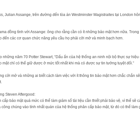
ks, Julian Assange, trên đường đến tòa án Westminster Magistraites tại London h
ama đồng tình với Assange: ông cho rằng cần có ít những bảo mật hơn nữa. Trong
p đến các cơ quan chức năng yêu cầu họ phải cởi mở và minh bạch hơn.
o những năm 70 Potter Stewart, “Dấu ấn của hệ thống an ninh nội bộ thực sự hiệu qua
 mật chỉ có thể giữ được ở mức tốt nhất khi mà có được sự tin tưởng tuyệt đối.”
 cởi mở và những ai biết cách làm việc với ít thông tin bảo mật hơn chắc chắn sẽ
t.
̀i ông Steven Aftergood:
ấp bảo mật quá mức có thể làm giảm số tài liệu cần thiết phải bảo vệ, vì thế sẽ 
ông chúng vào tính nhất quán của hệ thống phân cấp bảo mật, từ đó có thể làm g