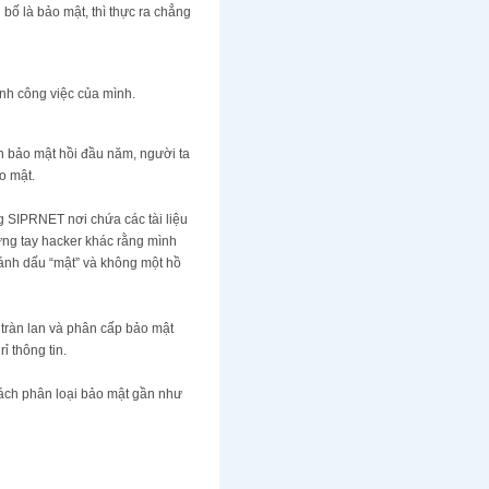
ố là bảo mật, thì thực ra chẳng
̀nh công việc của mình.
h bảo mật hồi đầu năm, người ta
o mật.
g SIPRNET nơi chứa các tài liệu
ững tay hacker khác rằng mình
́nh dấu “mật” và không một hồ
ràn lan và phân cấp bảo mật
ỉ thông tin.
ách phân loại bảo mật gần như