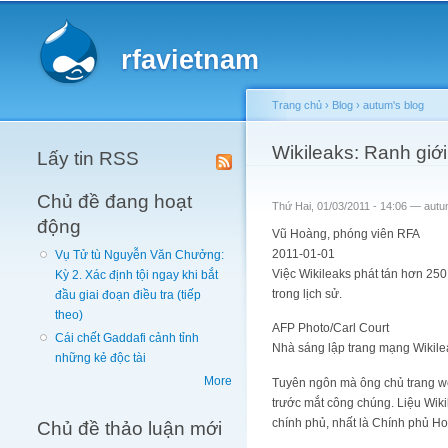
Main menu
rfavietnam
Trang chủ
›
Blog
›
autum's blog
You are here
Wikileaks: Ranh giới
Lấy tin RSS
Chủ đề đang hoạt
Thứ Hai, 01/03/2011 - 14:06 —
autu
động
Vũ Hoàng, phóng viên RFA
2011-01-01
Vụ Tử tù Nguyễn Văn Chưởng:
Việc Wikileaks phát tán hơn 250
Kỳ 2. Xác định tội ngay khi bắt
trong lịch sử.
đầu giai đoạn điều tra (tiếp
theo)
AFP Photo/Carl Court
Cái chết Gaddafi cảnh tỉnh
Nhà sáng lập trang mạng Wikilea
những kẻ độc tài
More
Tuyên ngôn mà ông chủ trang web n
trước mắt công chúng. Liệu Wiki
chính phủ, nhất là Chính phủ Ho
Chủ đề thảo luận mới