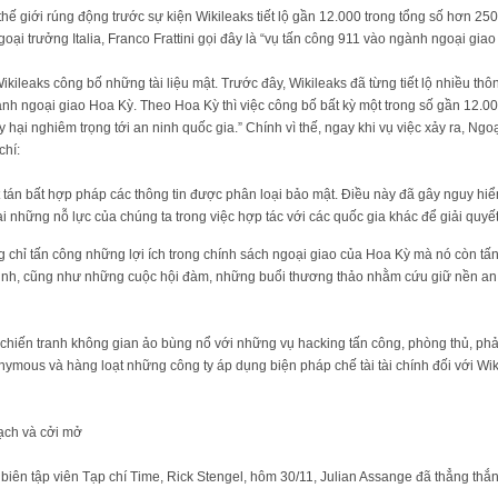
ế giới rúng động trước sự kiện Wikileaks tiết lộ gần 12.000 trong tổng số hơn 25
̣i trưởng Italia, Franco Frattini gọi đây là “vụ tấn công 911 vào ngành ngoại giao to
ikileaks công bố những tài liệu mật. Trước đây, Wikileaks đã từng tiết lộ nhiều th
̀nh ngoại giao Hoa Kỳ. Theo Hoa Kỳ thì việc công bố bất kỳ một trong số gần 12.00
guy hại nghiêm trọng tới an ninh quốc gia.” Chính vì thế, ngay khi vụ việc xảy ra, Ng
chí:
́t tán bất hợp pháp các thông tin được phân loại bảo mật. Điều này đã gây nguy hiê
 những nỗ lực của chúng ta trong việc hợp tác với các quốc gia khác để giải quyê
 chỉ tấn công những lợi ích trong chính sách ngoại giao của Hoa Kỳ mà nó còn tấn
ng minh, cũng như những cuộc hội đàm, những buổi thương thảo nhằm cứu giữ nền an
c chiến tranh không gian ảo bùng nổ với những vụ hacking tấn công, phòng thủ, pha
mous và hàng loạt những công ty áp dụng biện pháp chế tài tài chính đối với 
ch và cởi mở
ới biên tập viên Tạp chí Time, Rick Stengel, hôm 30/11, Julian Assange đã thẳng thắn