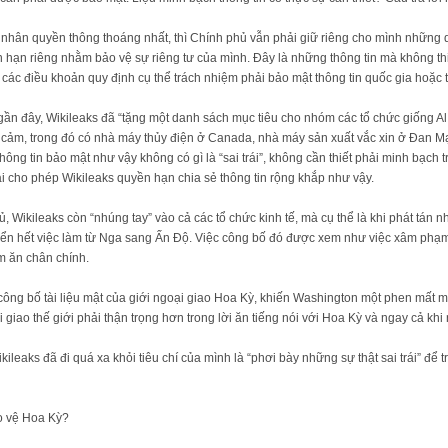
nhân quyền thông thoáng nhất, thì Chính phủ vẫn phải giữ riêng cho mình những q
hạn riêng nhằm bảo vệ sự riêng tư của mình. Đây là những thông tin mà không thiế
y các điều khoản quy định cụ thể trách nhiệm phải bảo mật thông tin quốc gia hoặc
t lộ gần đây, Wikileaks đã “tặng một danh sách mục tiêu cho nhóm các tổ chức giố
ạy cảm, trong đó có nhà máy thủy điện ở Canada, nhà máy sản xuất vắc xin ở Đan
g thông tin bảo mật như vậy không có gì là “sai trái”, không cần thiết phải minh bạc
ai cho phép Wikileaks quyền hạn chia sẻ thông tin rộng khắp như vậy.
, Wikileaks còn “nhúng tay” vào cả các tổ chức kinh tế, mà cụ thể là khi phát tán n
ển hết việc làm từ Nga sang Ấn Độ. Việc công bố đó được xem như việc xâm phạm
m ăn chân chính.
 công bố tài liệu mật của giới ngoại giao Hoa Kỳ, khiến Washington một phen mất mặ
giao thế giới phải thận trọng hơn trong lời ăn tiếng nói với Hoa Kỳ và ngay cả khi
eaks đã đi quá xa khỏi tiêu chí của mình là “phơi bày những sự thật sai trái” để trơ
̉o vệ Hoa Kỳ?