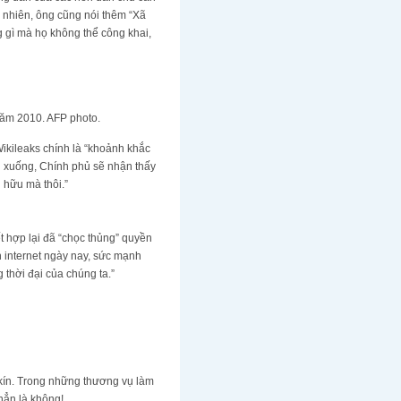
uy nhiên, ông cũng nói thêm “Xã
ng gì mà họ không thể công khai,
năm 2010. AFP photo.
ikileaks chính là “khoảnh khắc
xuống, Chính phủ sẽ nhận thấy
n hữu mà thôi.”
t hợp lại đã “chọc thủng” quyền
n internet ngày nay, sức mạnh
thời đại của chúng ta.”
ữ kín. Trong những thương vụ làm
hẳn là không!