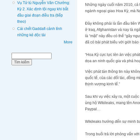
Vụ Tử tù Nguyễn Văn Chưởng:
Những ngày cuối năm 2010, cả th
Kỳ 2. Xác định tội ngay khi bắt
ngành ngoại giao Hoa Kỳ, mà Ngoa
đầu giai đoạn điều tra (tiếp
theo)
Đây không phải là lần đầu tiên W
Cái chết Gaddafi cảnh tỉnh
ở Iraq, Afghanistan và nay là nga
những kẻ độc tài
là “mật” này đều có thể “gây n
đã có bài phát biểu với giới báo 
More
“Hoa Kỳ cực lực lên án việc pha
Biểu mẫu tìm kiếm
Tìm kiếm
dọa an ninh quốc gia và phá hoại
Việc phát tán thông tin này không
quốc tế, của các đối tác, đồ
thịnh vượng kinh tế.”
Sau khi vụ việc xảy ra, một cuộ
ủng hộ Wikileaks, mang tên Anony
Paypal…
Wikileaks hướng đến sự minh bạ
Trong buổi trả lời phỏng vấn v