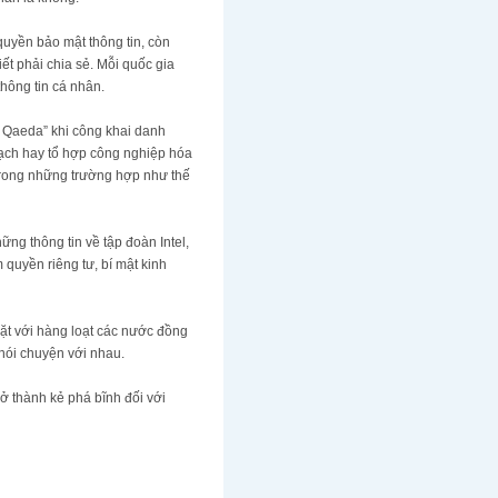
uyền bảo mật thông tin, còn
t phải chia sẻ. Mỗi quốc gia
 thông tin cá nhân.
ng Al Qaeda” khi công khai danh
 Mạch hay tổ hợp công nghiệp hóa
h trong những trường hợp như thế
hững thông tin về tập đoàn Intel,
 quyền riêng tư, bí mật kinh
t với hàng loạt các nước đồng
 nói chuyện với nhau.
̉ thành kẻ phá bĩnh đối với