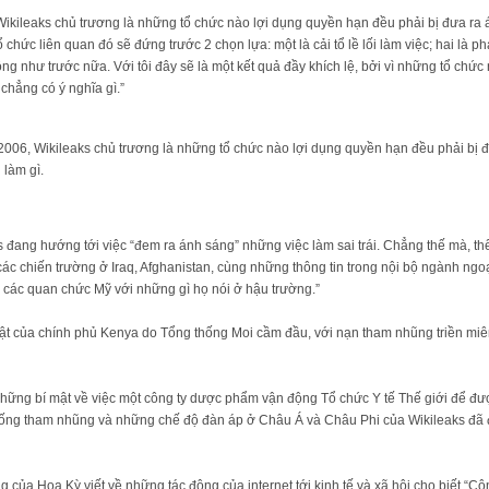
ikileaks chủ trương là những tổ chức nào lợi dụng quyền hạn đều phải bị đưa ra a
hức liên quan đó sẽ đứng trước 2 chọn lựa: một là cải tổ lề lối làm việc; hai là pha
ng như trước nữa. Với tôi đây sẽ là một kết quả đầy khích lệ, bởi vì những tổ chức na
hẳng có ý nghĩa gì.”
 2006, Wikileaks chủ trương là những tổ chức nào lợi dụng quyền hạn đều phải bị 
làm gì.
g hướng tới việc “đem ra ánh sáng” những việc làm sai trái. Chẳng thế mà, thế g
ác chiến trường ở Iraq, Afghanistan, cùng những thông tin trong nội bộ ngành ngoa
các quan chức Mỹ với những gì họ nói ở hậu trường.”
ật của chính phủ Kenya do Tổng thống Moi cầm đầu, với nạn tham nhũng triền miên
̃ng bí mật về việc một công ty dược phẩm vận động Tổ chức Y tế Thế giới để đ
chống tham nhũng và những chế độ đàn áp ở Châu Á và Châu Phi của Wikileaks đã đ
g của Hoa Kỳ viết về những tác động của internet tới kinh tế và xã hội cho biết “