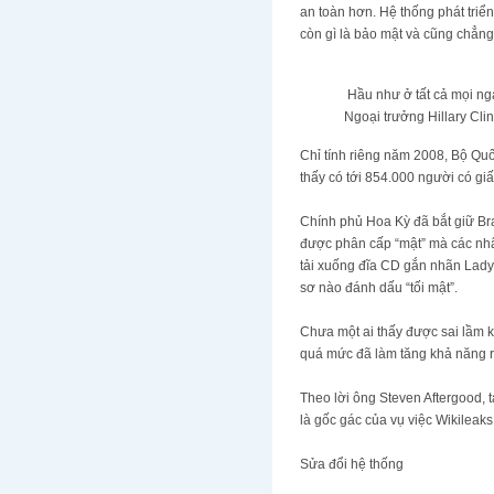
an toàn hơn. Hệ thống phát triển
còn gì là bảo mật và cũng chẳng
Hầu như ở tất cả mọi ng
Ngoại trưởng Hillary Cli
Chỉ tính riêng năm 2008, Bộ Quố
thấy có tới 854.000 người có gi
Chính phủ Hoa Kỳ đã bắt giữ B
được phân cấp “mật” mà các nhâ
tải xuống đĩa CD gắn nhãn Lady
sơ nào đánh dấu “tối mật”.
Chưa một ai thấy được sai lầm 
quá mức đã làm tăng khả năng ro
Theo lời ông Steven Aftergood, tá
là gốc gác của vụ việc Wikileaks
Sửa đổi hệ thống