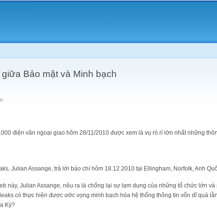
Skip to
main
content
 giữa Bảo mật và Minh bạch
m
.000 điện văn ngoại giao hôm 28/11/2010 được xem là vụ rò rỉ lớn nhất những thông
ks, Julian Assange, trả lời báo chí hôm 18.12.2010 tại Ellingham, Norfolk, Anh Quố
ày, Julian Assange, nêu ra là chống lại sự lạm dụng của những tổ chức lớn và 
leaks có thực hiện được ước vọng minh bạch hóa hệ thống thông tin vốn dĩ quá lằ
a Kỳ?