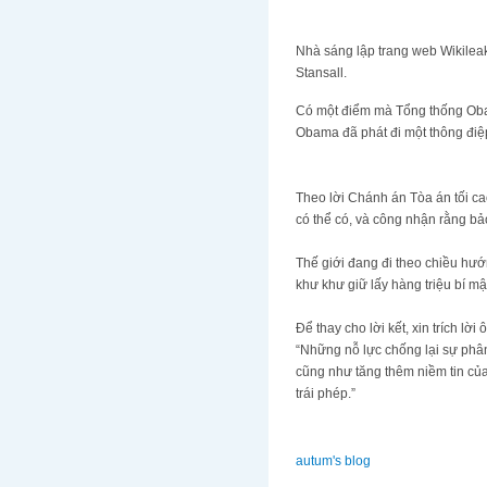
Nhà sáng lập trang web Wikilea
Stansall.
Có một điểm mà Tổng thống Ob
Obama đã phát đi một thông điệ
Theo lời Chánh án Tòa án tối ca
có thể có, và công nhận rằng bảo
Thế giới đang đi theo chiều hướng
khư khư giữ lấy hàng triệu bí mậ
Để thay cho lời kết, xin trích lơ
“Những nỗ lực chống lại sự phân c
cũng như tăng thêm niềm tin của c
trái phép.”
autum's blog