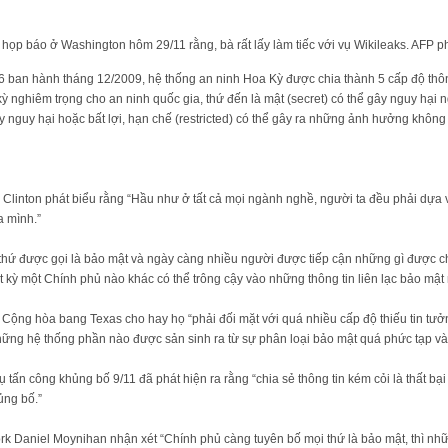
c họp báo ở Washington hôm 29/11 rằng, bà rất lấy làm tiếc với vụ Wikileaks. AFP p
ban hành tháng 12/2009, hệ thống an ninh Hoa Kỳ được chia thành 5 cấp độ thông t
kỳ nghiêm trọng cho an ninh quốc gia, thứ đến là mật (secret) có thể gây nguy hại 
ây nguy hại hoặc bất lợi, hạn chế (restricted) có thể gây ra những ảnh hưởng không 
inton phát biểu rằng “Hầu như ở tất cả mọi ngành nghề, người ta đều phải dựa 
a mình.”
 được gọi là bảo mật và ngày càng nhiều người được tiếp cận những gì được cho 
t kỳ một Chính phủ nào khác có thể trông cậy vào những thông tin liên lạc bảo mậ
ng hòa bang Texas cho hay họ “phải đối mặt với quá nhiều cấp độ thiếu tin tưởng 
̃ng hệ thống phần nào được sản sinh ra từ sự phân loại bảo mật quá phức tạp và
ấn công khủng bố 9/11 đã phát hiện ra rằng “chia sẻ thông tin kém cỏi là thất bạ
̉ng bố.”
niel Moynihan nhận xét “Chính phủ càng tuyên bố mọi thứ là bảo mật, thì những 