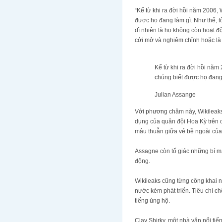
“Kể từ khi ra đời hồi năm 2006, W
được họ đang làm gì. Như thế, tổ c
dĩ nhiên là họ không còn hoạt độ
cởi mở và nghiêm chỉnh hoặc là c
Kể từ khi ra đời hồi năm
chúng biết được họ đang 
Julian Assange
Với phương châm này, Wikileaks đan
dụng của quân đội Hoa Kỳ trên c
mâu thuẫn giữa vẻ bề ngoài của 
Assagne còn tố giác những bí m
động.
Wikileaks cũng từng công khai như
nước kém phát triển. Tiêu chí 
tiếng ủng hộ.
Clay Shirky, một nhà văn nổi tiến