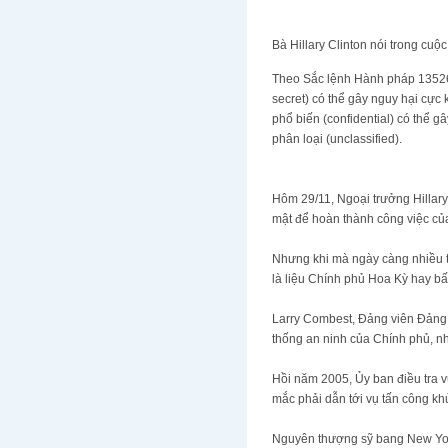
Bà Hillary Clinton nói trong cuộ
Theo Sắc lệnh Hành pháp 13526 
secret) có thể gây nguy hại cực 
phổ biến (confidential) có thể g
phân loại (unclassified).
Hôm 29/11, Ngoại trưởng Hillary Cl
mật để hoàn thành công việc củ
Nhưng khi mà ngày càng nhiều thứ
là liệu Chính phủ Hoa Kỳ hay bấ
Larry Combest, Đảng viên Đảng Cộ
thống an ninh của Chính phủ, như
Hồi năm 2005, Ủy ban điều tra vụ t
mắc phải dẫn tới vụ tấn công khu
Nguyên thượng sỹ bang New York Da