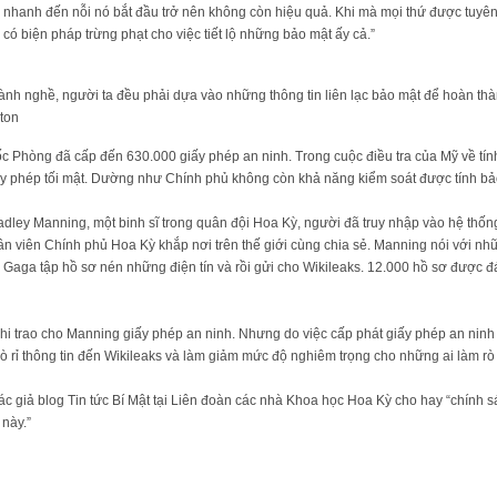
 nhanh đến nỗi nó bắt đầu trở nên không còn hiệu quả. Khi mà mọi thứ được tuyên b
 có biện pháp trừng phạt cho việc tiết lộ những bảo mật ấy cả.”
ành nghề, người ta đều phải dựa vào những thông tin liên lạc bảo mật để hoàn tha
nton
c Phòng đã cấp đến 630.000 giấy phép an ninh. Trong cuộc điều tra của Mỹ về tín
ấy phép tối mật. Dường như Chính phủ không còn khả năng kiểm soát được tính bả
radley Manning, một binh sĩ trong quân đội Hoa Kỳ, người đã truy nhập vào hệ thốn
n viên Chính phủ Hoa Kỳ khắp nơi trên thế giới cùng chia sẻ. Manning nói với nh
 Gaga tập hồ sơ nén những điện tín và rồi gửi cho Wikileaks. 12.000 hồ sơ được đa
khi trao cho Manning giấy phép an ninh. Nhưng do việc cấp phát giấy phép an ninh t
̀ rỉ thông tin đến Wikileaks và làm giảm mức độ nghiêm trọng cho những ai làm rò r
c giả blog Tin tức Bí Mật tại Liên đoàn các nhà Khoa học Hoa Kỳ cho hay “chính s
 này.”