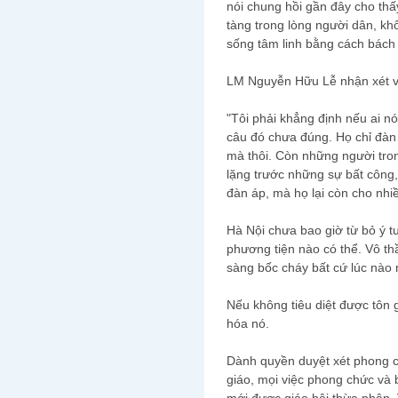
nói chung hồi gần đây cho thấ
tàng trong lòng người dân, kh
sống tâm linh bằng cách bách 
LM Nguyễn Hữu Lễ nhận xét v
"Tôi phải khẳng định nếu ai nó
câu đó chưa đúng. Họ chỉ đàn
mà thôi. Còn những người tron
lặng trước những sự bất công,
đàn áp, mà họ lại còn cho nhi
Hà Nội chưa bao giờ từ bỏ ý 
phương tiện nào có thể. Vô th
sàng bốc cháy bất cứ lúc nào 
Nếu không tiêu diệt được tôn 
hóa nó.
Dành quyền duyệt xét phong ch
giáo, mọi việc phong chức và 