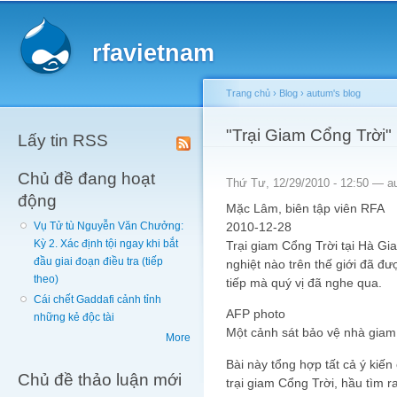
Main menu
Sk
ma
rfavietnam
co
Trang chủ
›
Blog
›
autum's blog
You are here
"Trại Giam Cổng Trời"
Lấy tin RSS
Chủ đề đang hoạt
Thứ Tư, 12/29/2010 - 12:50 —
a
động
Mặc Lâm, biên tập viên RFA
2010-12-28
Vụ Tử tù Nguyễn Văn Chưởng:
Kỳ 2. Xác định tội ngay khi bắt
Trại giam Cổng Trời tại Hà Gia
đầu giai đoạn điều tra (tiếp
nghiệt nào trên thế giới đã đư
theo)
tiếp mà quý vị đã nghe qua.
Cái chết Gaddafi cảnh tỉnh
AFP photo
những kẻ độc tài
Một cảnh sát bảo vệ nhà gia
More
Bài này tổng hợp tất cả ý kiến
Chủ đề thảo luận mới
trại giam Cổng Trời, hầu tìm r