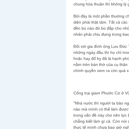
chung hòa thuận thì không lý g
Bởi đây là một phần thưởng cho
diện phải thật tâm. Tất cả các
đền bù nào đó bù đắp cho nhữ
nhân phải chịu đựng trong b
Đối với gia đình ông Lưu Đức
những ngày đầu thì họ chỉ mo
hoặc hay đố kỵ đã là hạnh ph
nằm trên bàn thờ của cụ thân s
chính quyền xem ra còn quá xa
Cổng trại giam Phước Cơ ở V
"Nhà nước thì người ta bảo ng
nào mà mình có thể làm được?
trong vấn đề này cho nên lực b
chẳng biết làm gì cả. Còn nói 
thực tế mình chưa bao giờ nghĩ