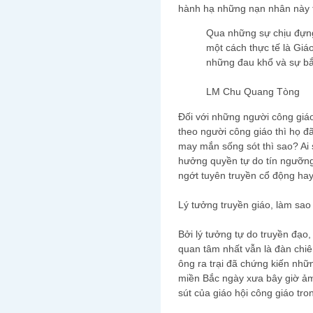
hành hạ những nạn nhân này 
Qua những sự chịu đựng
một cách thực tế là Giá
những đau khổ và sự bắ
LM Chu Quang Tòng
Đối với những người công giáo 
theo người công giáo thì họ 
may mắn sống sót thì sao? Ai 
hưởng quyền tự do tín ngưỡn
ngớt tuyên truyền cổ động ha
Lý tưởng truyền giáo, làm sao 
Bởi lý tưởng tự do truyền đạo,
quan tâm nhất vẫn là đàn chi
ông ra trại đã chứng kiến nhữ
miền Bắc ngày xưa bây giờ ả
sút của giáo hội công giáo tro