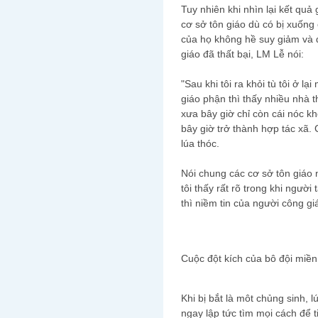
Tuy nhiên khi nhìn lại kết qu
cơ sở tôn giáo dù có bị xuốn
của họ không hề suy giảm và đ
giáo đã thất bại, LM Lễ nói:
"Sau khi tôi ra khỏi tù tôi ở l
giáo phận thì thấy nhiều nhà 
xưa bây giờ chỉ còn cái nóc k
bây giờ trở thành hợp tác xã. 
lúa thóc.
Nói chung các cơ sở tôn giáo 
tôi thấy rất rõ trong khi người
thì niềm tin của người công g
Cuộc đột kích của bô đội miề
Khi bị bắt là môt chủng sinh,
ngay lập tức tìm mọi cách để 