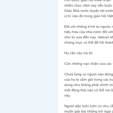
mới được giáo hội thừa nhận. 
nhiều chục năm nay vẫn buộc 
Giáo Nhà nước duyệt xét trướ
vị trí nào đó trong giáo hội Vi
Đối với những trình tự ngược 
hiệu hóa của nhà nứơc đối với
như từ xưa đến nay, Vatican k
chừng mực có thể để hội thánh
Họ cần câu trả lời
Còn những nạn nhân của các vụ
Chưa từng có người nào đứng 
của họ bị cầm giữ trong các t
dưng như không phải chính mì
một động thái nào có thể nói 
này.
Người dân luôn luôn có nhu c
muốn giải tỏa những trở ngại 