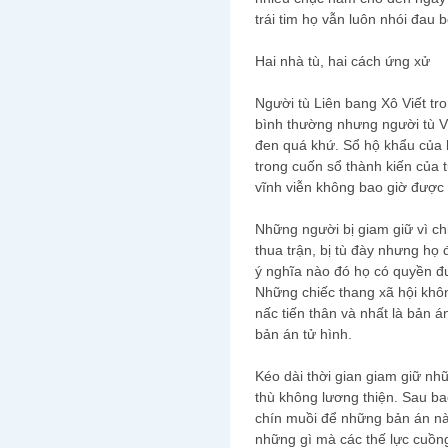
trái tim họ vẫn luôn nhói đau 
Hai nhà tù, hai cách ứng xử
Người tù Liên bang Xô Viết tro
bình thường nhưng người tù V
đen quá khứ. Sổ hộ khẩu của 
trong cuốn sổ thành kiến của 
vĩnh viễn không bao giờ được 
Những người bị giam giữ vì ch
thua trận, bị tù đày nhưng họ 
ý nghĩa nào đó họ có quyền đượ
Những chiếc thang xã hội khôn
nấc tiến thân và nhất là bản 
bản án tử hình.
Kéo dài thời gian giam giữ nhữ
thù không lương thiện. Sau b
chín muồi để những bản án này
những gì mà các thế lực cuồng