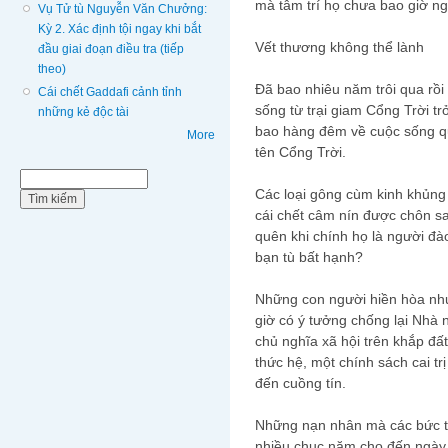
mà tâm trí họ chưa bao giờ n
Vụ Tử tù Nguyễn Văn Chưởng:
Kỳ 2. Xác định tội ngay khi bắt
Vết thương không thể lành
đầu giai đoạn điều tra (tiếp
theo)
Đã bao nhiêu năm trôi qua rồ
Cái chết Gaddafi cảnh tỉnh
sống từ trại giam Cổng Trời t
những kẻ độc tài
bao hàng đêm về cuộc sống qu
More
tên Cổng Trời.
Biểu mẫu tìm kiếm
Tìm kiếm
Các loại gông cùm kinh khủn
cái chết câm nín được chôn sa
quên khi chính họ là người đ
bạn tù bất hạnh?
Những con người hiền hòa như 
giờ có ý tưởng chống lại Nhà
chủ nghĩa xã hội trên khắp đấ
thức hệ, một chính sách cai tr
đến cuồng tín.
Những nạn nhân mà các bức tư
nhiều chục năm cho đến ngà