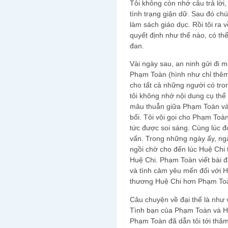
Tôi không còn nhớ câu trả lờ
tình trạng giận dữ. Sau đó ch
làm sách giáo dục. Rồi tôi ra
quyết định như thế nào, có thể
đan.
Vài ngày sau, an ninh gửi đi m
Phạm Toàn (hình như chỉ thêm
cho tất cả những người có tr
tôi không nhớ nội dung cụ thể 
mâu thuẫn giữa Phạm Toàn và 
bối. Tôi vội gọi cho Phạm Toàn 
tức được soi sáng. Cùng lúc đó
vấn. Trong những ngày ấy, n
ngồi chờ cho đến lúc Huệ Chi 
Huệ Chi. Phạm Toàn viết bài đ
và tình cảm yêu mến đối với Hu
thương Huệ Chi hơn Phạm To
Câu chuyện về đại thể là như v
Tình bạn của Phạm Toàn và H
Phạm Toàn đã dẫn tôi tới thăm