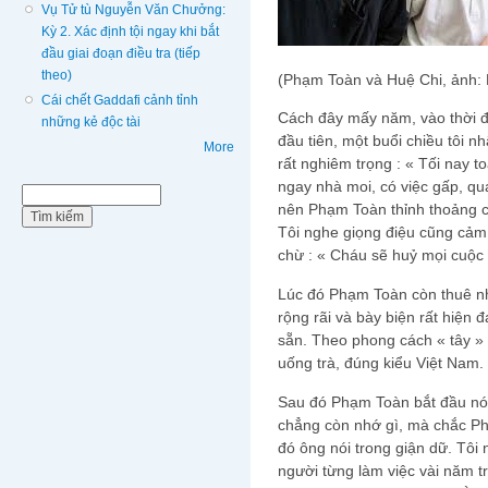
Vụ Tử tù Nguyễn Văn Chưởng:
Kỳ 2. Xác định tội ngay khi bắt
đầu giai đoạn điều tra (tiếp
theo)
(Phạm Toàn và Huệ Chi, ảnh
Cái chết Gaddafi cảnh tỉnh
Cách đây mấy năm, vào thời đi
những kẻ độc tài
đầu tiên, một buổi chiều tôi 
More
rất nghiêm trọng : « Tối nay t
ngay nhà moi, có việc gấp, qu
Biểu mẫu tìm kiếm
Tìm kiếm
nên Phạm Toàn thỉnh thoảng c
Tôi nghe giọng điệu cũng cảm t
chừ : « Cháu sẽ huỷ mọi cuộc 
Lúc đó Phạm Toàn còn thuê nh
rộng rãi và bày biện rất hiện 
sẵn. Theo phong cách « tây »
uống trà, đúng kiểu Việt Nam.
Sau đó Phạm Toàn bắt đầu nói r
chẳng còn nhớ gì, mà chắc Ph
đó ông nói trong giận dữ. Tôi
người từng làm việc vài năm t