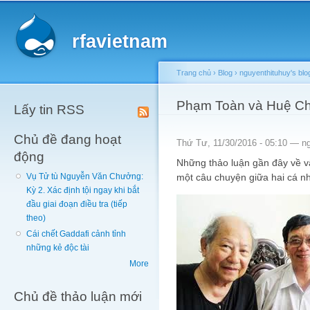
Main menu
Sk
ma
rfavietnam
co
Trang chủ
›
Blog
›
nguyenthituhuy's blo
You are here
Phạm Toàn và Huệ Ch
Lấy tin RSS
Chủ đề đang hoạt
Thứ Tư, 11/30/2016 - 05:10 —
n
động
Những thảo luận gần đây về vấn
một câu chuyện giữa hai cá n
Vụ Tử tù Nguyễn Văn Chưởng:
Kỳ 2. Xác định tội ngay khi bắt
đầu giai đoạn điều tra (tiếp
theo)
Cái chết Gaddafi cảnh tỉnh
những kẻ độc tài
More
Chủ đề thảo luận mới