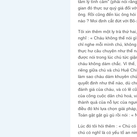
tâm lý tình cảm" (phải nói rằn
gian đó thực sự quý giá đối vớ
ông. Rồi cũng đến lúc ông hỏi 
nào ? Moi định cắt đứt với Bô
Tôi xin thêm một ly trà thứ hai
nghĩ : « Cháu không thể nói g
chỉ nghe mỗi mình chú, không
thực hư câu chuyện như thế nà
được nói trong lúc chú tức gi
cháu không dám chắc. Vì thế,
riêng giữa chú và chú Huệ Chi
làm sao cháu dám khuyên chú 
quyết định như thế nào, dù chú
đánh giá của cháu, và có lẽ c
của công cuộc dân chủ hoá, và
thành quả của nỗ lực của ngư
điều đó khi lựa chọn giải pháp
Toàn gật gật gù gù rồi nói : 
Lúc đó tôi hỏi thêm : « Chú có
chú có nghĩ là có yếu tố an n