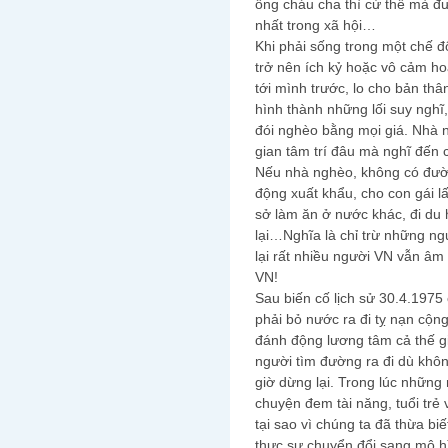
ông cháu cha thì cứ thế mà đ
nhất trong xã hội…
Khi phải sống trong một chế đ
trở nên ích kỷ hoặc vô cảm hoặ
tới mình trước, lo cho bản thâ
hình thành những lối suy nghĩ,
đói nghèo bằng mọi giá. Nhà n
gian tâm trí đâu mà nghĩ đến 
Nếu nhà nghèo, không có đườn
động xuất khẩu, cho con gái l
sở làm ăn ở nước khác, đi du 
lại…Nghĩa là chỉ trừ những ng
lại rất nhiều người VN vẫn âm
VN!
Sau biến cố lịch sử 30.4.1975 
phải bỏ nước ra đi tỵ nạn cộn
đánh động lương tâm cả thế gi
người tìm đường ra đi dù khô
giờ dừng lại. Trong lúc những
chuyện đem tài năng, tuổi trẻ
tại sao vì chúng ta đã thừa biế
thực sự chuyển đổi sang mô h