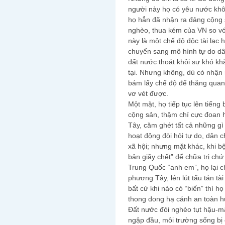
người này họ có yêu nước khôn
họ hẳn đã nhận ra đảng cộng 
nghèo, thua kém của VN so vớ
này là một chế độ độc tài lạc h
chuyển sang mô hình tự do dâ
đất nước thoát khỏi sự khó kh
tại. Nhưng không, dù có nhận 
bám lấy chế độ để thăng quan 
vơ vét được.
Một mặt, họ tiếp tục lên tiến
cộng sản, thậm chí cực đoan 
Tây, căm ghét tất cả những g
hoạt động đòi hỏi tự do, dân c
xã hội; nhưng mặt khác, khi b
bản giãy chết” để chữa trị ch
Trung Quốc “anh em”, họ lại 
phương Tây, lén lút tẩu tán tà
bất cứ khi nào có “biến” thì 
thong dong hạ cánh an toàn 
Đất nước đói nghèo tụt hậu-m
ngập đầu, môi trường sống bị 