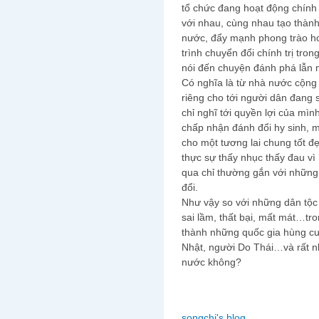
tổ chức đang hoạt động chính t
với nhau, cùng nhau tạo thàn
nước, đẩy mạnh phong trào ho
trình chuyển đổi chính trị tr
nói đến chuyện đánh phá lẫn 
Có nghĩa là từ nhà nước cộng 
riêng cho tới người dân đang 
chỉ nghĩ tới quyền lợi của mì
chấp nhận đánh đổi hy sinh, m
cho một tương lai chung tốt 
thực sự thấy nhục thấy đau vì
qua chỉ thường gắn với những g
đổi.
Như vậy so với những dân tộc 
sai lầm, thất bại, mất mát…tr
thành những quốc gia hùng c
Nhật, người Do Thái…và rất nh
nước không?
songchi's blog