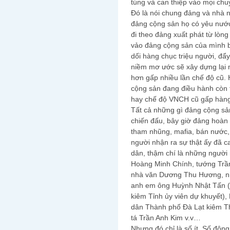
túng và can thiệp vào mọi chu
Đó là nói chung đảng và nhà 
đảng cộng sản họ có yêu nướ
đi theo đảng xuất phát từ lòng
vảo đảng cộng sản của mình bị
dối hàng chục triệu người, đẩ
niềm mơ ước sẽ xây dựng lại m
hơn gấp nhiều lần chế độ cũ. 
cộng sản đang điều hành còn t
hay chế độ VNCH cũ gấp hàng
Tất cả những gì đảng cộng sản
chiến đấu, bây giờ đảng hoàn 
tham nhũng, mafia, bán nước, 
người nhận ra sự thật ấy đã c
dân, thậm chí là những người
Hoàng Minh Chính, tướng Trần 
nhà văn Dương Thu Hương, nhạ
anh em ông Huỳnh Nhật Tấn 
kiêm Tỉnh ủy viên dự khuyết)
dân Thành phố Đà Lạt kiêm Thà
tá Trần Anh Kim v.v…
Nhưng đó chỉ là số ít. Số đôn