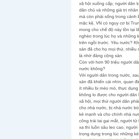
xã hội xuống cấp, người dân
dân chủ và những giá trị nhân
mà còn phải sống trong cảnh bấ
mặc kệ, VN có nguy cơ bị Tru
mong cho chế độ này tồn tại lâ
nghèo trong lúc họ và những 
trên ngồi trước. Yêu nước? K
sản đã cho họ mọi thứ, nhiều 
là nhờ đảng cộng sản.
Còn với hơn 90 triệu người dâ
nước không?
Với người dân trong nước, sa
sản đã khiến cái nhìn, quan đ
ít nhiều bị méo mó, thực dụng 
không lo được cho người dân b
xã hội, mọi thứ người dân phải
cho nhà nước, bị nhà nước bóp
kẻ mạnh và cho chính nhà nướ
công trái tai gai mắt, người tử 
xa thì luồn sâu leo cao; người
trọng dụng trong lúc những kẻ