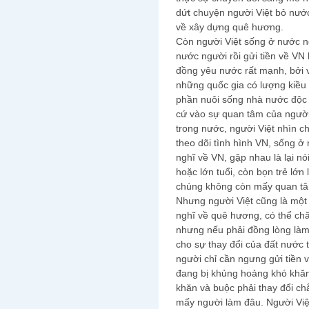
dứt chuyện người Việt bỏ nước
về xây dựng quê hương.
Còn người Việt sống ở nước ng
nước người rồi gửi tiền về VN 
đồng yêu nước rất mạnh, bởi v
những quốc gia có lượng kiều h
phần nuôi sống nhà nước độc 
cứ vào sự quan tâm của người V
trong nước, người Việt nhìn c
theo dõi tình hình VN, sống ở
nghĩ về VN, gặp nhau là lại n
hoặc lớn tuổi, còn bọn trẻ lớn
chúng không còn mấy quan t
Nhưng người Việt cũng là một 
nghĩ về quê hương, có thể chă
nhưng nếu phải đồng lòng làm 
cho sự thay đổi của đất nước 
người chỉ cần ngưng gửi tiền 
đang bị khủng hoảng khó khăn
khăn và buộc phải thay đổi ch
mấy người làm đâu. Người Việ