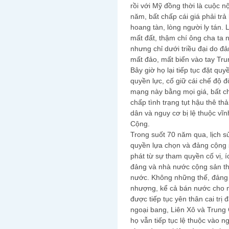
rồi với Mỹ đồng thời là cuộc n
năm, bất chấp cái giá phải tr
hoang tàn, lòng người ly tán.
mất đất, thậm chí ông cha ta
nhưng chỉ dưới triều đại do 
mất đảo, mất biển vào tay Tr
Bây giờ họ lại tiếp tục đặt quy
quyền lực, cố giữ cái chế độ đ
mạng này bằng mọi giá, bất ch
chấp tình trạng tụt hậu thê t
dân và nguy cơ bị lệ thuộc vĩ
Cộng.
Trong suốt 70 năm qua, lịch s
quyền lựa chọn và đảng cộng s
phát từ sự tham quyền cố vị, 
đảng và nhà nước cộng sản th
nước. Không những thế, đảng 
nhượng, kể cả bán nước cho n
được tiếp tục yên thân cai tr
ngoại bang, Liên Xô và Trung
họ vẫn tiếp tục lệ thuộc vào 