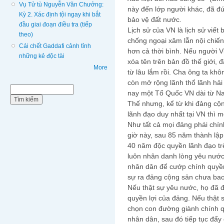
Vụ Tử tù Nguyễn Văn Chưởng:
này đến lớp người khác, đã đứ
Kỳ 2. Xác định tội ngay khi bắt
bảo vệ đất nước.
đầu giai đoạn điều tra (tiếp
Lịch sử của VN là lịch sử viế
theo)
chống ngoại xâm lẫn nội chiến,
Cái chết Gaddafi cảnh tỉnh
hơn cả thời bình. Nếu người V
những kẻ độc tài
xóa tên trên bản đồ thế giới, 
More
từ lâu lắm rồi. Cha ông ta kh
còn mở rộng lãnh thổ lãnh hải
Biểu mẫu tìm kiếm
Tìm kiếm
nay một Tổ Quốc VN dài từ Na
Thế nhưng, kể từ khi đảng cộn
lãnh đạo duy nhất tại VN thì 
Như tất cả mọi đảng phái chính
giờ này, sau 85 năm thành lậ
40 năm độc quyền lãnh đạo tr
luôn nhân danh lòng yêu nước
nhân dân để cướp chính quyền 
sự ra đảng cộng sản chưa bao
Nếu thật sự yêu nước, họ đã đ
quyền lợi của đảng. Nếu thật
chọn con đường giành chính q
nhân dân, sau đó tiếp tục đẩy