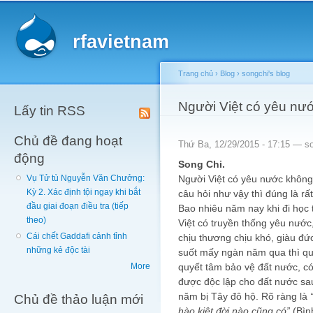
Main menu
Sk
ma
rfavietnam
co
Trang chủ
›
Blog
›
songchi's blog
You are here
Người Việt có yêu nư
Lấy tin RSS
Chủ đề đang hoạt
Thứ Ba, 12/29/2015 - 17:15 —
s
động
Song Chi.
Người Việt có yêu nước không
Vụ Tử tù Nguyễn Văn Chưởng:
Kỳ 2. Xác định tội ngay khi bắt
câu hỏi như vậy thì đúng là rấ
đầu giai đoạn điều tra (tiếp
Bao nhiêu năm nay khi đi học
theo)
Việt có truyền thống yêu nước
Cái chết Gaddafi cảnh tỉnh
chịu thương chịu khó, giàu đức
những kẻ độc tài
suốt mấy ngàn năm qua thì qu
quyết tâm bảo vệ đất nước, có
More
được độc lập cho đất nước sa
năm bị Tây đô hộ. Rõ ràng là
Chủ đề thảo luận mới
hào kiệt đời nào cũng có”
(Bình