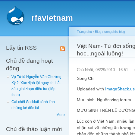
Main menu
Sk
ma
rfavietnam
co
Trang chủ
›
Blog
›
songchi's blog
You are here
Việt Nam- Từ đời sống
Lấy tin RSS
học...ngoài luồng!
Chủ đề đang hoạt
động
Chủ Nhật, 08/29/2010 - 16:51 —
Vụ Tử tù Nguyễn Văn Chưởng:
Song Chi
Kỳ 2. Xác định tội ngay khi bắt
Uploaded with
ImageShack.us
đầu giai đoạn điều tra (tiếp
theo)
Mưu sinh. Nguồn:zing forum
Cái chết Gaddafi cảnh tỉnh
những kẻ độc tài
MƯU SINH TRÊN LỀ ĐƯỜNG
More
Lúc còn ở Việt Nam, nhiều lần
nhận xét về những ấn tượng mạ
Chủ đề thảo luận mới
chân đến những thành phố lớn