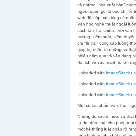
và những “nhà xuất bản” phot
người quen gọi là báo chí “lề tr
web độc lập, các blog cá nhân
Văn học nghệ thuật ngoài luồn
cách tân, trái chiều…với văn 
hướng, kiểm soát, kiểm duyệt
chí “lề trái” cung cấp luồng th
giúp họ nhận ra những sự thật
nhiêu năm qua và vẫn đang bị
-lợi ích và sức mạnh to lớn nà
Uploaded with
ImageShack.us
Uploaded with
ImageShack.us
Uploaded with
ImageShack.us
Một số tác phẩm văn, thơ "ngo
Nhưng dù sao đi nữa, sự thật l
tự do, dân chủ, cho phép mọi sự
một hệ thống luật pháp rõ ràn
triển lành mạnh, chặt chẽ thì 