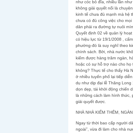
như cóc bỏ đĩa, nhiều lần như
không giải quyết nổi là chuyệ
kinh tế chưa đủ mạnh mà hệ 
chưa có đủ công việc cho mọi
dân phải ra đường tự nuôi mìn
Quyết định 02 về quản lý hoạt
có hiệu lực từ 19/1/2008 , c
phường-đó là suy nghĩ theo ki
chính sách. Bởi, nhà nước khô
kiếm được hàng trăm ngàn, hà
hoặc có sự hỗ trợ nào cho họ 
không? Thực tế cho thấy Hà N
ở nhiều tuyến phố lại tiếp diễ
dụ như dịp đại lễ Thăng Long 
dọn dẹp, tái khởi động chiến dị
là những cách làm hình thức, 
giải quyết được.
NHÀ NHÀ KIẾM THÊM, NGÀ
Ngay từ thời bao cấp người d
ngoài”, vừa đi làm cho nhà nư