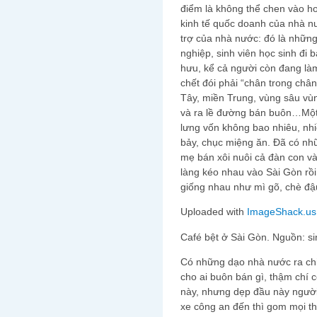
điểm là không thể chen vào h
kinh tế quốc doanh của nhà nư
trợ của nhà nước: đó là nhữn
nghiệp, sinh viên học sinh đi 
hưu, kể cả người còn đang l
chết đói phải “chân trong châ
Tây, miền Trung, vùng sâu vù
và ra lề đường bán buôn…Một 
lưng vốn không bao nhiêu, nhi
bảy, chục miệng ăn. Đã có nhữ
mẹ bán xôi nuôi cả đàn con v
làng kéo nhau vào Sài Gòn rồ
giống nhau như mì gõ, chè đ
Uploaded with
ImageShack.us
Café bệt ở Sài Gòn. Nguồn: s
Có những dạo nhà nước ra chi
cho ai buôn bán gì, thậm chí c
này, nhưng dẹp đầu này người
xe công an đến thì gom mọi th