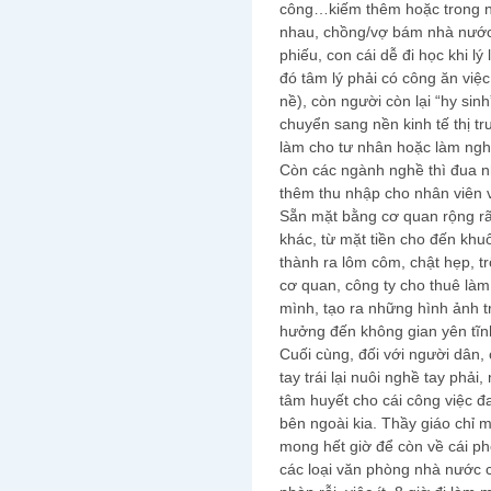
công…kiếm thêm hoặc trong nh
nhau, chồng/vợ bám nhà nước 
phiếu, con cái dễ đi học khi lý
đó tâm lý phải có công ăn việ
nề), còn người còn lại “hy sin
chuyển sang nền kinh tế thị t
làm cho tư nhân hoặc làm ngh
Còn các ngành nghề thì đua nh
thêm thu nhập cho nhân viên v
Sẵn mặt bằng cơ quan rộng rã
khác, từ mặt tiền cho đến khu
thành ra lôm côm, chật hẹp, 
cơ quan, công ty cho thuê làm
mình, tạo ra những hình ảnh t
hưởng đến không gian yên tĩnh
Cuối cùng, đối với người dân, 
tay trái lại nuôi nghề tay phải
tâm huyết cho cái công việc đ
bên ngoài kia. Thầy giáo chỉ 
mong hết giờ để còn về cái p
các loại văn phòng nhà nước c