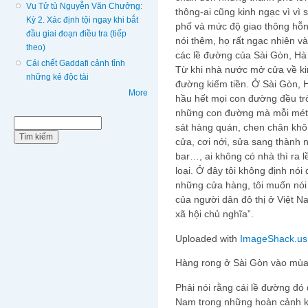
Vụ Tử tù Nguyễn Văn Chưởng:
thông-ai cũng kinh ngạc vì vì
Kỳ 2. Xác định tội ngay khi bắt
phố và mức độ giao thông hỗn
đầu giai đoạn điều tra (tiếp
nói thêm, họ rất ngạc nhiên và
theo)
các lề đường của Sài Gòn, Hà
Cái chết Gaddafi cảnh tỉnh
Từ khi nhà nước mở cửa về kin
những kẻ độc tài
đường kiếm tiền. Ở Sài Gòn, 
More
hầu hết mọi con đường đều tr
những con đường mà mỗi mét 
Biểu mẫu tìm kiếm
Tìm kiếm
sát hàng quán, chen chân khôn
cửa, cơi nới, sửa sang thành
bar…, ai không có nhà thì ra 
loại. Ở đây tôi không định nói
những cửa hàng, tôi muốn nói 
của người dân đô thị ở Việt Na
xã hội chủ nghĩa”.
Uploaded with
ImageShack.us
Hàng rong ở Sài Gòn vào mùa
Phải nói rằng cái lề đường đó 
Nam trong những hoàn cảnh k