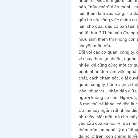
nhàn rỗi, việc ít, 8 giờ đi làm
báo, “nấu cháo” điện thoại…mà 
làm thêm làm sao sống. Từ đó 
gắn bó với công việc chính cơ
làm cho qua, đâu có bận tâm tì
nó tốt hơn? Thêm vào đó, ngườ
mưu sinh thêm thì không còn s
chuyên môn nữa.
Đối với các cơ quan, công ty
vì chạy theo lợi nhuận, nguồn
nhiều khi cũng cùng một cơ q
bệnh nhân đến làm việc ngoài 
chất, cách chăm sóc, giải qu
quan, công ty, bệnh viện vì t
việc, phục vụ…nhân dân giữa n
người không có tiền. Ngược lại
là mọi thứ sẽ khác, có tiền là c
Có thể suy ngẫm rất nhiều điề
như vậy. Một mặt, nó cho thấy
yêu cầu của xã hội. Ví dụ như 
thêm tràn lan ngoài lý do “tă
đã nói ở trên, còn chứng tỏ n