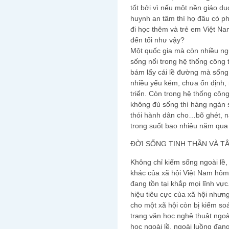
tốt bởi vì nếu một nền giáo d
huynh an tâm thì họ đâu có ph
đi học thêm và trẻ em Việt Na
đến tối như vậy?
Một quốc gia mà còn nhiều n
sống nổi trong hệ thống công
bám lấy cái lề đường mà sống 
nhiều yếu kém, chưa ổn định,
triển. Còn trong hệ thống cô
không đủ sống thì hàng ngàn s
thói hành dân cho…bõ ghét, n
trong suốt bao nhiêu năm qua 
ĐỜI SỐNG TINH THẦN VÀ TÂ
Không chỉ kiếm sống ngoài lề, 
khác của xã hội Việt Nam hôm n
đang tồn tại khắp mọi lĩnh vực
hiệu tiêu cực của xã hội nhưng 
cho một xã hội còn bị kiểm soá
trạng văn học nghệ thuật ngoà
học ngoài lề, ngoài luồng đang