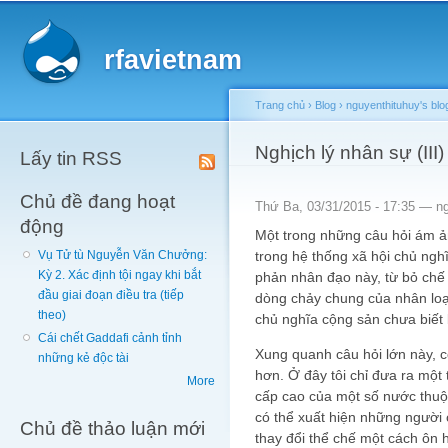
Main menu
Sk
ma
rfavietnam
co
Trang chủ
›
Blog
›
nguyenthituhuy's blo
You are here
Nghịch lý nhân sự (III)
Lấy tin RSS
Chủ đề đang hoạt
Thứ Ba, 03/31/2015 - 17:35 —
n
động
Một trong những câu hỏi ám ản
trong hệ thống xã hội chủ ngh
Vụ Tử tù Nguyễn Văn Chưởng:
Kỳ 2. Xác định tội ngay khi bắt
phản nhân đạo này, từ bỏ chế
đầu giai đoạn điều tra (tiếp
dòng chảy chung của nhân loại
theo)
chủ nghĩa cộng sản chưa biết
Cái chết Gaddafi cảnh tỉnh
Xung quanh câu hỏi lớn này, c
những kẻ độc tài
hơn. Ở đây tôi chỉ đưa ra một 
More
cấp cao của một số nước thuộc
có thể xuất hiện những người
Chủ đề thảo luận mới
thay đổi thể chế một cách ôn 