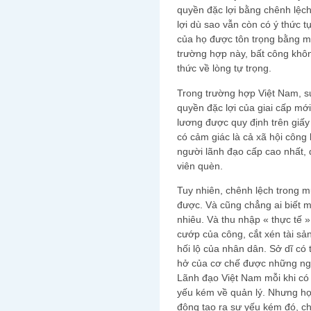
quyền đặc lợi bằng chênh lệc
lợi dù sao vẫn còn có ý thức 
của họ được tôn trọng bằng m
trường hợp này, bất công khô
thức về lòng tự trọng.
Trong trường hợp Việt Nam, sự
quyền đặc lợi của giai cấp m
lương được quy định trên giấy 
có cảm giác là cả xã hội công
người lãnh đạo cấp cao nhất,
viên quèn.
Tuy nhiên, chênh lệch trong m
được. Và cũng chẳng ai biết m
nhiêu. Và thu nhập « thực tế 
cướp của công, cắt xén tài sản
hối lộ của nhân dân. Sở dĩ có
hở của cơ chế được những người
Lãnh đạo Việt Nam mỗi khi có c
yếu kém về quản lý. Nhưng họ 
động tạo ra sự yếu kém đó, c