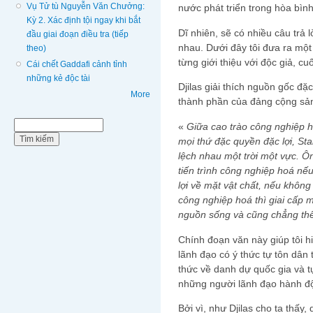
Vụ Tử tù Nguyễn Văn Chưởng:
nước phát triển trong hòa bì
Kỳ 2. Xác định tội ngay khi bắt
Dĩ nhiên, sẽ có nhiều câu trả 
đầu giai đoạn điều tra (tiếp
nhau. Dưới đây tôi đưa ra một 
theo)
từng giới thiệu với độc giả, cu
Cái chết Gaddafi cảnh tỉnh
những kẻ độc tài
Djilas giải thích nguồn gốc đặ
More
thành phần của đảng cộng sản
Biểu mẫu tìm kiếm
Tìm kiếm
«
Giữa cao trào công nghiệp 
mọi thứ đặc quyền đặc lợi, St
lệch nhau một trời một vực. Ô
tiến trình công nghiệp hoá n
lợi về mặt vật chất, nếu khôn
công nghiệp hoá thì giai cấp
nguồn sống và cũng chẳng thể 
Chính đoạn văn này giúp tôi 
lãnh đạo có ý thức tự tôn dân 
thức về danh dự quốc gia và t
những người lãnh đạo hành độn
Bởi vì, như Djilas cho ta thấ