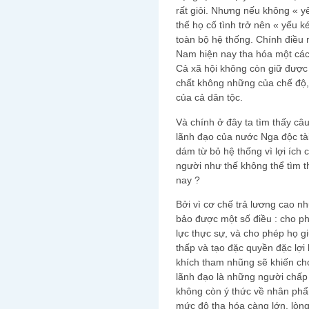
rất giỏi. Nhưng nếu không « 
thế họ cố tình trở nên « yếu
toàn bộ hệ thống. Chính điều 
Nam hiện nay tha hóa một các
Cả xã hội không còn giữ được 
chất không những của chế độ,
của cả dân tộc.
Và chính ở đây ta tìm thấy câu 
lãnh đạo của nước Nga độc tà
dám từ bỏ hệ thống vì lợi ích
người như thế không thể tìm t
nay ?
Bởi vì cơ chế trả lương cao n
bảo được một số điều : cho 
lực thực sự, và cho phép họ g
thấp và tạo đặc quyền đặc lợi
khích tham nhũng sẽ khiến ch
lãnh đạo là những người chấp 
không còn ý thức về nhân phẩm 
mức độ tha hóa càng lớn, lòng 