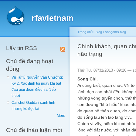
Main menu
Sk
ma
rfavietnam
co
Trang chủ
›
Blog
›
songchi's blog
You are here
Chính khách, quan chứ
Lấy tin RSS
não trạng
Chủ đề đang hoạt
động
Thứ Tư, 07/31/2013 - 09:26 —
s
Vụ Tử tù Nguyễn Văn Chưởng:
Song Chi.
Kỳ 2. Xác định tội ngay khi bắt
Ai cũng biết, quan chức VN từ
đầu giai đoạn điều tra (tiếp
lãnh đạo cao nhất đều không 
theo)
những vòng tuyển chọn, thử t
Cái chết Gaddafi cảnh tỉnh
con đường “khó hiểu” khác nha
những kẻ độc tài
do quan hệ thân quen, do chạ
More
do sống lâu lên lão làng v.v…
Chính vì vậy, hiếm khi có nhữn
Chủ đề thảo luận mới
lòng với đất nước, với nhân d