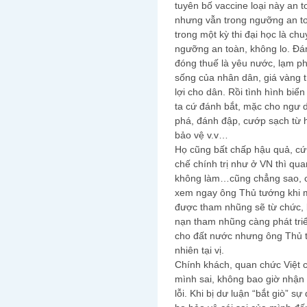
tuyên bố vaccine loại này an 
nhưng vẫn trong ngưỡng an to
trong một kỳ thi đại học là c
ngưỡng an toàn, không lo. Đánh
đóng thuế là yêu nước, lạm p
sống của nhân dân, giá vàng 
lợi cho dân. Rồi tình hình biể
ta cứ đánh bắt, mặc cho ngư 
phá, đánh đập, cướp sạch từ 
bảo vệ v.v…
Họ cũng bất chấp hậu quả, cứ 
chế chính trị như ở VN thì qua
không làm…cũng chẳng sao, chả
xem ngay ông Thủ tướng khi 
được tham nhũng sẽ từ chức, 
nạn tham nhũng càng phát triể
cho đất nước nhưng ông Thủ t
nhiên tại vị.
Chính khách, quan chức Việt 
mình sai, không bao giờ nhận l
lỗi. Khi bị dư luận “bắt giò” sự