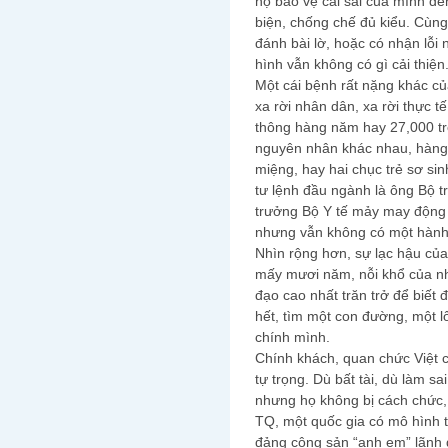
họ bảo vệ cái sai của mình đế
biện, chống chế đủ kiểu. Cùng
đánh bài lờ, hoặc có nhận lỗi
hình vẫn không có gì cải thiện
Một cái bệnh rất nặng khác củ
xa rời nhân dân, xa rời thực t
thông hàng năm hay 27,000 tr
nguyên nhân khác nhau, hàng 
miệng, hay hai chục trẻ sơ si
tư lệnh đầu ngành là ông Bộ t
trưởng Bộ Y tế mảy may động l
nhưng vẫn không có một hành 
Nhìn rộng hơn, sự lạc hậu của
mấy mươi năm, nỗi khổ của n
đạo cao nhất trăn trở để biết 
hết, tìm một con đường, một l
chính mình.
Chính khách, quan chức Việt cũ
tự trọng. Dù bất tài, dù làm sa
nhưng họ không bị cách chức,
TQ, một quốc gia có mô hình th
đảng cộng sản “anh em” lãnh 