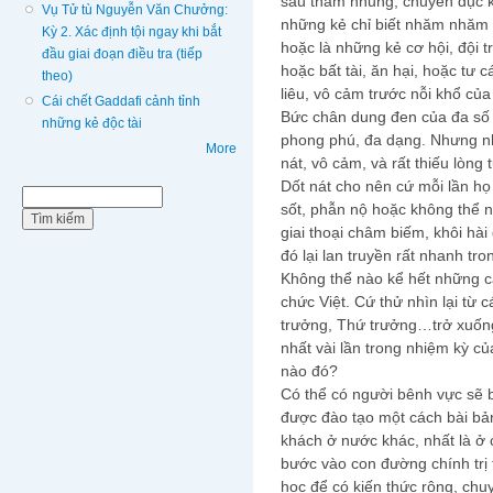
sâu tham nhũng, chuyên đục k
Vụ Tử tù Nguyễn Văn Chưởng:
những kẻ chỉ biết nhăm nhăm n
Kỳ 2. Xác định tội ngay khi bắt
hoặc là những kẻ cơ hội, đội t
đầu giai đoạn điều tra (tiếp
hoặc bất tài, ăn hại, hoặc tư 
theo)
liêu, vô cảm trước nỗi khổ c
Cái chết Gaddafi cảnh tỉnh
Bức chân dung đen của đa số 
những kẻ độc tài
phong phú, đa dạng. Nhưng nh
More
nát, vô cảm, và rất thiếu lòng 
Dốt nát cho nên cứ mỗi lần họ
Biểu mẫu tìm kiếm
Tìm kiếm
sốt, phẫn nộ hoặc không thể 
giai thoại châm biếm, khôi hà
đó lại lan truyền rất nhanh tr
Không thể nào kể hết những câu
chức Việt. Cứ thử nhìn lại từ 
trưởng, Thứ trưởng…trở xuống
nhất vài lần trong nhiệm kỳ củ
nào đó?
Có thể có người bênh vực sẽ 
được đào tạo một cách bài bả
khách ở nước khác, nhất là ở 
bước vào con đường chính trị
học để có kiến thức rộng, chu