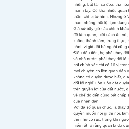
nhũng, bất tài, sa đọa, tha h
mạnh tay. Có khá nhiều quan 
thậm chí bị tử hình. Nhưng ở V
tham nhũng, hối lộ, lạm dụng q
Giả sử bây giờ các chính khá
để làm quan, biết cách ăn nói
không thành tâm, trung thực, hế
hành vi giả dối bề ngoài cũng
Điều đầu tiên, họ phải thay đ
và nhà nước, phải thay đổi lối
nói chính xác chỉ có 16 vị tro
mọi chuyện có liên quan đến 
không có quyền được biết, đượ
đổi lối nghĩ luôn luôn đặt quy
trên quyền lợi của đất nước, d
vệ chế độ đến cùng bất chấp 
của nhân dân.
Với đa số quan chức, là thay đ
quyền muốn nói gì thì nói, là
thế như cỏ rác, trong khi ngư
hiểu rất rõ rằng quan là do d