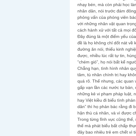
nhạy bén, mà còn phải học làm
nhân dân, nói trước đám đông, 
phỏng vấn của phóng viên báo c
với những nhân vật quan trọn
cách hành xử với tất cả mọi đ
Đây đúng là một điểm yếu của
đề là họ không chỉ dốt nát về
đường ăn nói, thiếu kinh nghiệ
được, nhiều lúc rất tự tin, hù
“chém gió”, họ nói bất kể ngư
Chẳng hạn, tình hình nhân quy
tâm, tù nhân chính trị hay kh
quá rõ. Thế nhưng, các quan v
gấp vạn lần các nước tư bản, 
những kẻ vi phạm pháp luật, n
hay Việt kiều đi biểu tình phả
dân” thì họ phản bác rằng đi biể
hận thù cá nhân, và vì được c
Trong từng lĩnh vực cũng thế,
thế mà phát biểu bất chấp thự
đây bao nhiêu trẻ em chết vì t