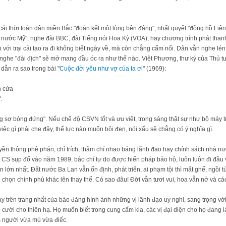
cái thời toàn dân miền Bắc "đoàn kết một lòng bên đảng", nhất quyết "đồng hồ Liên
 nước Mỹ", nghe đài BBC, đài Tiếng nói Hoa Kỳ (VOA), hay chương trình phát thanh
 với trại cải tạo ra đi không biết ngày về, mà còn chẳng cấm nổi. Dân vẫn nghe lé
, nghe "đài địch" sẽ mở mang đầu óc ra như thế nào. Việt Phương, thư ký của Thủ
 dẫn ra sao trong bài "
Cuộc đời yêu như vợ của ta ơi
" (1969):
h cửa
.
g sợ bóng đứng". Nếu chế độ CSVN tốt và ưu việt, trong sáng thật sự như bộ máy 
 việc gì phải che đậy, thế lực nào muốn bôi đen, nói xấu sẽ chẳng có ý nghĩa gì.
yền thông phê phán, chỉ trích, thậm chí nhạo báng lãnh đạo hay chính sách nhà n
ộ CS sụp đổ vào năm 1989, báo chí tự do được hiến pháp bảo hộ, luôn luôn đi đầu v
lớn nhất. Đất nước Ba Lan vẫn ổn định, phát triển, ai phạm tội thì mất ghế, ngồi tù
u chọn chính phủ khác lên thay thế. Có sao đâu! Đời vẫn tươi vui, hoa vẫn nở và cá
 trên trang nhất của báo đảng hình ảnh những vị lãnh đạo uy nghi, sang trọng với 
 cười cho thiên hạ. Họ muốn biết trong cung cấm kia, các vị đại diện cho họ đang l
m người vừa mù vừa điếc.