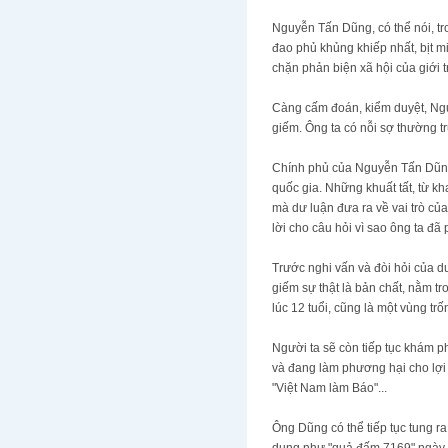
Nguyễn Tấn Dũng, có thể nói, tr
đao phủ khủng khiếp nhất, bịt mi
chặn phản biện xã hội của giới t
Càng cấm đoán, kiểm duyệt, Ngu
giếm. Ông ta có nỗi sợ thường tr
Chính phủ của Nguyễn Tấn Dũng 
quốc gia. Những khuất tất, từ kh
mà dư luận đưa ra về vai trò c
lời cho câu hỏi vì sao ông ta đã
Trước nghi vấn và đòi hỏi của 
giếm sự thật là bản chất, nằm tr
lúc 12 tuổi, cũng là một vùng trố
Người ta sẽ còn tiếp tục khám ph
và đang làm phương hại cho lợi
"Việt Nam làm Báo"...
Ông Dũng có thể tiếp tục tung r