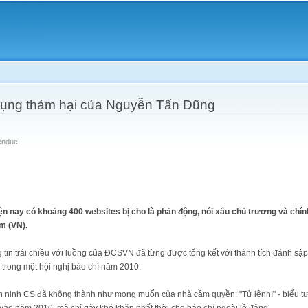
Skip to
main
content
dụng thảm hại của Nguyễn Tấn Dũng
ienduc
hiện nay có khoảng 400 websites bị cho là phản động, nói xấu chủ trương và ch
m (VN).
 tin trái chiều với luồng của ĐCSVN đã từng được tổng kết với thành tích đánh s
 trong một hội nghị báo chí năm 2010.
n ninh CS đã không thành như mong muốn của nhà cầm quyền: "Tử lệnh!" - biểu tư