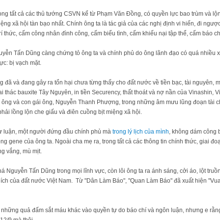
ong tất cả các thủ tướng CSVN kể từ Phạm Văn Đồng, có quyền lực bao trùm và lộn
ệng xã hội tàn bạo nhất. Chính ông ta là tác giả của các nghị định vi hiến, đi ngượ
rí thức, cấm công nhân đình công, cấm biểu tình, cấm khiếu nại tập thể, cấm báo chí
yễn Tấn Dũng càng chứng tỏ ông ta và chính phủ do ông lãnh đạo có quá nhiều xấu
ực: bị vạch mặt.
đã và đang gây ra tổn hại chưa từng thấy cho đất nước về tiền bạc, tài nguyên, 
ai thác bauxite Tây Nguyên, in tiền Securency, thất thoát và nợ nần của Vinashin, V
ủa ông và con gái ông, Nguyễn Thanh Phượng, trong những âm mưu lũng đoạn tài ch
 phải lồng lộn che giấu và điên cuồng bịt miệng xã hội.
dư luận, một người đứng đầu chính phủ mà
trong lý lịch của mình
, không dám công b
ong gene của ông ta. Ngoài cha mẹ ra, trong tất cả các thông tin chính thức, giai đo
ng vắng, mù mịt.
á Nguyễn Tấn Dũng trong mọi lĩnh vực, còn lôi ông ta ra ánh sáng, cởi áo, lột truồ
 ích của đất nước Việt Nam. Từ "Dân Làm Báo", "Quan Làm Báo" đã xuất hiện "Vu
a những quả đấm sắt máu khác vào quyền tự do báo chí và ngôn luận, nhưng e rằng 