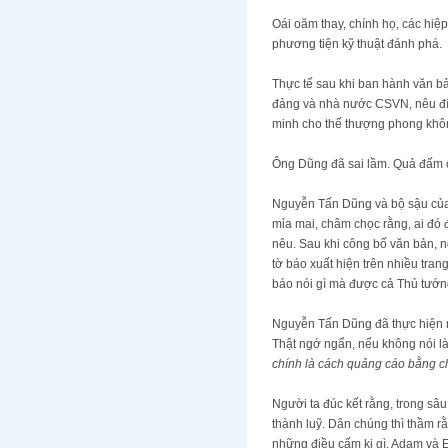
Oái oăm thay, chính họ, các hi
phương tiện kỹ thuật đánh phá.
Thực tế sau khi ban hành văn b
đảng và nhà nước CSVN, nêu đíc
minh cho thế thượng phong khôn
Ông Dũng đã sai lầm. Quả đấm c
Nguyễn Tấn Dũng và bộ sậu của 
mỉa mai, châm chọc rằng, ai đó đ
nêu. Sau khi công bố văn bản, n
tờ báo xuất hiện trên nhiều tran
báo nói gì mà được cả Thủ tướn
Nguyễn Tấn Dũng đã thực hiện m
Thật ngớ ngẩn, nếu không nói là 
chính là cách quảng cáo bằng c
Người ta đúc kết rằng, trong sâ
thành luỹ. Dân chúng thì thầm rằ
những điều cấm kị gì. Adam và Ev