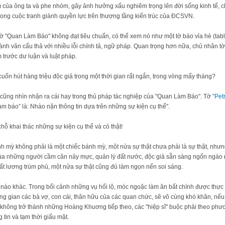
của ông ta và phe nhóm, gây ảnh hưởng xấu nghiêm trọng lên đời sống kinh tế, ch
 trong cuộc tranh giành quyền lực trên thượng tầng kiến trúc của ĐCSVN.
ờ "Quan Làm Báo" không đạt tiêu chuẩn, có thể xem nó như một tờ báo vỉa hè (tablo
hành văn cẩu thả với nhiều lỗi chính tả, ngữ pháp. Quan trọng hơn nữa, chủ nhân t
 trước dư luận và luật pháp.
ốn hút hàng triệu độc giả trong một thời gian rất ngắn, trong vòng mấy tháng?
ũng nhìn nhận ra cái hay trong thủ pháp tác nghiệp của "Quan Làm Báo". Tờ
"Pet
m báo” là: Nhào nặn thông tin dựa trên những sự kiện cụ thể".
ỗ khai thác những sự kiện cụ thể và có thật!
h mỳ không phải là một chiếc bánh mỳ, một nửa sự thật chưa phải là sự thật, nhưng
 của những người cầm cân nảy mực, quản lý đất nước, độc giả sẵn sàng ngốn ngáo
bất lương trùm phủ, một nửa sự thật cũng đủ làm ngọn nến soi sáng.
 nào khác. Trong bối cảnh những vụ hối lộ, móc ngoặc làm ăn bất chính được thực
trung gian các bà vợ, con cái, thân hữu của các quan chức, sẽ vô cùng khó khăn, n
Để không trở thành những Hoàng Khuơng tiếp theo, các "hiệp sĩ" buộc phải theo phươ
g tin và tạm thời giấu mặt.