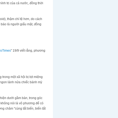
ính trị của cả nước, đồng thời
id), thậm chí tệ hơn, do cách
ờ báo là người giấu mặt, đồng
roTimes
" 19/9 viết rằng, phương
 trong một xã hội bị bịt miệng
 ngon lành nửa chiếc bánh mỳ
 hiện dưới gầm bàn, trong góc
ếu không nói là vô phương để có
ng châm "cùng tất biến, biến tất