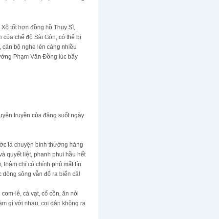
 Xô tốt hơn đồng hồ Thụy Sĩ,
 của chế độ Sài Gòn, có thể bị
n, cán bộ nghe lén càng nhiều
 tướng Phạm Văn Đồng lúc bấy
tuyên truyền của đảng suốt ngày
ước là chuyện bình thường hàng
à quyết liệt, phanh phui hầu hết
, thậm chí có chính phủ mất tín
c dòng sông vẫn đổ ra biển cả!
com-lê, cà vạt, cổ cồn, ăn nói
àm gì với nhau, coi dân không ra