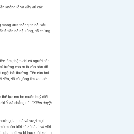
yền khổng lồ và đầy đủ các
g mạng đưa thông tin bôi xấu
t tề tiền hô hậu ủng, đã chứng
iệc làm, thậm chí có người còn
Thủ tướng cho ra lò văn bản đã
t ngột bất thường. Tên của hai
ết đến, đã cố gắng tìm xem tờ
 thế lực mà họ muốn huỷ diệt.
ười Ý đã chắng nói: "
Kiểm duyệt
 hưởng, lan toả và vượt mọi
mò muốn biết kẻ đó là ai và viết
t phạm tội và bị trục xuất xuống