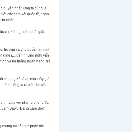
g quyền nhất. Ông ta cũng là
c với các cam kết quốc tế, ngăn
 tư nhân...
 xa, đồi bại, nên phải giấu
môi trường và chủ quyền an ninh
inalines..., đến những nghi vấn
ính và hệ thống ngân hàng, trả
ố cha mẹ đẻ là ai, cho thấy giấu
ạn từ khi ông ta ra đời cho đến
ng, nhất là với những gì ông đã
a Làm Báo", "Đảng Làm Báo",
chúng lại tiếp tục phản tác