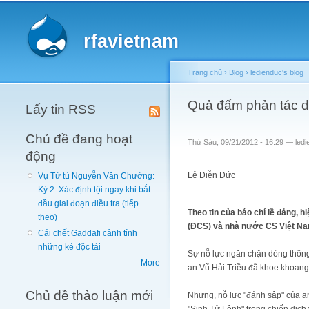
Main menu
rfavietnam
Trang chủ
›
Blog
›
ledienduc's blog
You are here
Quả đấm phản tác 
Lấy tin RSS
Chủ đề đang hoạt
Thứ Sáu, 09/21/2012 - 16:29 —
led
động
Lê Diễn Đức
Vụ Tử tù Nguyễn Văn Chưởng:
Kỳ 2. Xác định tội ngay khi bắt
đầu giai đoạn điều tra (tiếp
Theo tin của báo chí lề đảng, 
theo)
(ĐCS) và nhà nước CS Việt Na
Cái chết Gaddafi cảnh tỉnh
những kẻ độc tài
Sự nỗ lực ngăn chặn dòng thông
More
an Vũ Hải Triều đã khoe khoang
Chủ đề thảo luận mới
Nhưng, nỗ lực "đánh sập" của a