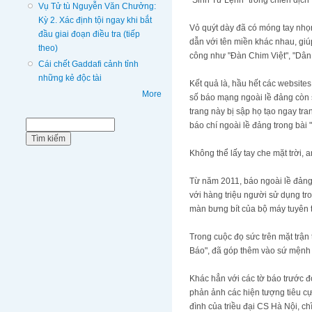
"Sinh Tử Lệnh" trong chiến dịch
Vụ Tử tù Nguyễn Văn Chưởng:
Kỳ 2. Xác định tội ngay khi bắt
Vỏ quýt dày đã có móng tay nhọn
đầu giai đoạn điều tra (tiếp
dẫn với tên miền khác nhau, giú
theo)
công như "Đàn Chim Việt", "Dân L
Cái chết Gaddafi cảnh tỉnh
những kẻ độc tài
Kết quả là, hầu hết các websites
More
số báo mạng ngoài lề đảng còn s
trang này bị sập họ tạo ngay tr
Biểu mẫu tìm kiếm
Tìm kiếm
báo chí ngoài lề đảng trong bài "
Không thể lấy tay che mặt trời,
Từ năm 2011, báo ngoài lề đảng 
với hàng triệu người sử dụng tr
màn bưng bít của bộ máy tuyên 
Trong cuộc đọ sức trên mặt trận
Báo", đã góp thêm vào sứ mệnh 
Khác hẳn với các tờ báo trước 
phản ảnh các hiện tượng tiêu cự
đình của triều đại CS Hà Nội, c