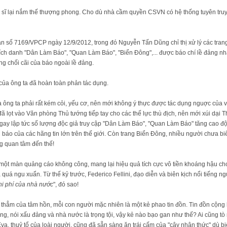
ệp sĩ lại nắm thế thượng phong. Cho dù nhà cầm quyền CSVN có hệ thống tuyên tru
ản số 7169/VPCP ngày 12/9/2012, trong đó Nguyễn Tấn Dũng chỉ thị xử lý các tran
h danh "Dân Làm Báo", "Quan Làm Báo", "Biển Đông",... được báo chí lề đảng nhấ
g chối cãi của báo ngoài lề đảng.
ủa ông ta đã hoàn toàn phản tác dụng.
ông ta phải rất kém cỏi, yếu cơ, nên mới không ý thực được tác dụng nguợc của v
ã lọt vào Văn phòng Thủ tướng tiếp tay cho các thế lực thù địch, nên mới xúi dại 
gay lập tức số lượng độc giả truy cập "Dân Làm Báo", "Quan Làm Báo" tăng cao độ
g báo của các hãng tin lớn trên thế giới. Còn trang Biển Đông, nhiều người chưa bi
g quan tâm đến thế!
ột màn quảng cáo không công, mang lại hiệu quả tích cực vô tiền khoáng hậu cho
quá ngu xuẩn. Từ thế kỷ trước, Federico Fellini, đạo diễn và biên kịch nổi tiếng ng
hi phí của nhà nước
", đó sao!
u thẳm của tâm hồn, mỗi con người mặc nhiên là một kẻ phao tin đồn. Tin đồn cộng
ng, nói xấu đảng và nhà nước là trọng tội, vậy kẻ nào bạo gan như thế? Ai cũng tò 
a, thuỷ tổ của loài người, cũng đã sẵn sàng ăn trái cấm của "cây nhận thức" dù biế