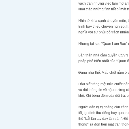
vạch trần những việc làm mờ ám 
khai thác những tình tiết bí mật
Nhìn từ khía cạnh chuyên môn, t
trình bày thiếu chuyên nghiệp, 
nghĩa với sự phủi bỏ trách nhiệm
Nhưng tại sao "Quan Làm Báo" cu
Bản thân nhà cầm quyền CSVN c
pháp phổ biến nhất của “Quan là
Đúng như thế. Mấu chốt nằm ở ch
Dẫu biết rằng một nửa chiếc bán
và đói thông tin về hậu trường
khô. Khi bóng đêm của dối trá, 
Người dân bị trị chẳng còn cách
tối, tại dinh thự riêng hay qua 
thể "bắt tận tay day tận trán". 
thông", ra đòn trên mặt trận thôn