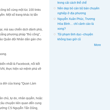
trong cải cách thể chế
Nên dẹp bỏ cán bộ bán chuyên
công bố cùng một lúc 100 links
nghiệp ở địa phương
ền. Một số trang khác bị tấn
Nguyễn Xuân Phúc, Trương
Hòa Bình… chỉ cảnh cáo là
xong?
tại, mà sau chiến dịch đánh phá,
Tội phạm tình dục--chuyện
ó bằng phương pháp "thủ công",
không bao giờ cũ
 báo Quân đội Nhân dân gán cho
More
song.
biến nhất là Facebook, nối kết
CSVN, thực hiện sứ mệnh phá vỡ
 ra đời của trang "Quan Làm
ân chủ, tự do, nhân quyền, hoặc
 câu chuyện liên quan đến cung
hủ tướng CS Nguyễn Tấn Dũng,