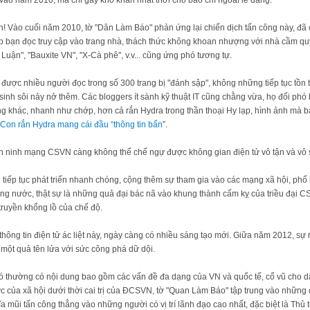
 vào năm 2010, mà chỉ gây khó khăn nhất thời cho báo chí ngoài lề đảng.
! Vào cuối năm 2010, tờ "Dân Làm Báo" phản ứng lại chiến dịch tấn công này, đã 
p bạn đọc truy cập vào trang nhà, thách thức không khoan nhượng với nhà cầm quy
uận", "Bauxite VN", "X-Cà phê", v.v... cũng ứng phó tương tự.
 được nhiều người đọc trong số 300 trang bị "đánh sập", không những tiếp tục tồn 
inh sôi nảy nở thêm. Các bloggers ít sành kỹ thuật IT cũng chằng vừa, họ đối ph
ang khác, nhanh như chớp, hơn cả rắn Hydra trong thần thoại Hy lạp, hình ảnh mà
Con rắn Hydra mang cái đầu “thông tin bẩn
”.
 an ninh mạng CSVN càng không thể chế ngự được không gian điện tử vô tận và vô 
tiếp tục phát triển nhanh chóng, cộng thêm sự tham gia vào các mạng xã hội, phổ 
ong nước, thật sự là những quả đại bác nã vào khung thành cấm kỵ của triều đại 
truyền khổng lồ của chế độ.
 thông tin điện tử ác liệt này, ngày càng có nhiều sáng tạo mới. Giữa năm 2012, sự
một quả tên lửa với sức công phá dữ dội.
đó thường có nội dung bao gồm các vấn đề đa dạng của VN và quốc tế, cổ vũ cho d
c của xã hội dưới thời cai trị của ĐCSVN, tờ "Quan Làm Báo" tập trung vào những
hĩa mũi tấn công thẳng vào những người có vị trí lãnh đạo cao nhất, đặc biệt là T