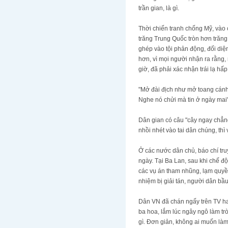
trần gian, là gì.
Thời chiến tranh chống Mỹ, vào 
trăng Trung Quốc tròn hơn trăng
ghép vào tội phản động, đối diện
hơn, vì mọi người nhận ra rằng
giờ, đã phải xác nhận trái lạ hấp
"Mở đài địch như mở toang cán
Nghe nó chửi mà tin ở ngày mai"
Dân gian có câu "cây ngay chẳn
nhồi nhét vào tai dân chúng, thì
Ở các nước dân chủ, báo chí tru
ngày. Tại Ba Lan, sau khi chế đ
các vụ án tham nhũng, lạm quyền 
nhiệm bị giải tán, người dân bầ
Dân VN đã chán ngấy trên TV hay
ba hoa, lắm lúc ngây ngô làm trò
gì. Đơn giản, không ai muốn là