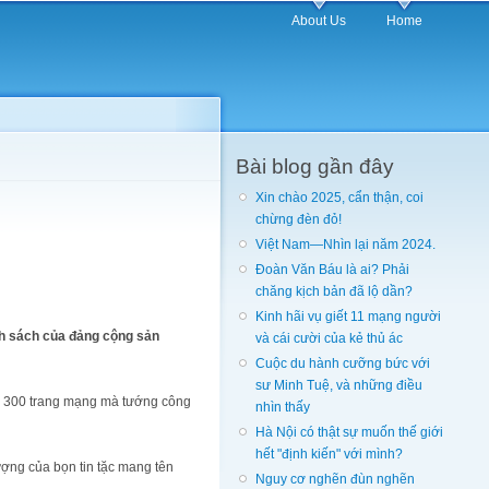
About Us
Home
Bài blog gần đây
Xin chào 2025, cẩn thận, coi
chừng đèn đỏ!
Việt Nam—Nhìn lại năm 2024.
Đoàn Văn Báu là ai? Phải
chăng kịch bản đã lộ dần?
Kinh hãi vụ giết 11 mạng người
ính sách của đảng cộng sản
và cái cười của kẻ thủ ác
Cuộc du hành cưỡng bức với
sư Minh Tuệ, và những điều
ập 300 trang mạng mà tướng công
nhìn thấy
Hà Nội có thật sự muốn thế giới
hết "định kiến" với mình?
ợng của bọn tin tặc mang tên
Nguy cơ nghẽn đùn nghẽn