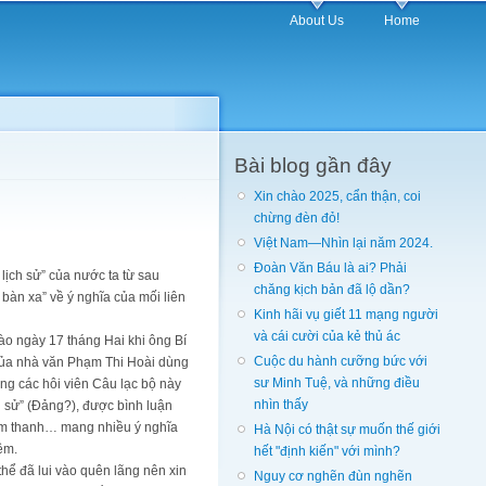
About Us
Home
Bài blog gần đây
Xin chào 2025, cẩn thận, coi
chừng đèn đỏ!
Việt Nam—Nhìn lại năm 2024.
Đoàn Văn Báu là ai? Phải
 lịch sử” của nước ta từ sau
chăng kịch bản đã lộ dần?
 bàn xa” về ý nghĩa của mối liên
Kinh hãi vụ giết 11 mạng người
và cái cười của kẻ thủ ác
ào ngày 17 tháng Hai khi ông Bí
Cuộc du hành cưỡng bức với
của nhà văn Phạm Thi Hoài dùng
sư Minh Tuệ, và những điều
ng các hôi viên Câu lạc bộ này
nhìn thấy
h sử” (Đảng?), được bình luận
ộ âm thanh… mang nhiều ý nghĩa
Hà Nội có thật sự muốn thế giới
êm.
hết "định kiến" với mình?
thể đã lui vào quên lãng nên xin
Nguy cơ nghẽn đùn nghẽn