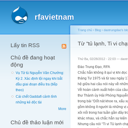
Main menu
rfavietnam
Trang chủ
›
Blog
›
daotrungdao's bl
You are here
Từ “tủ lạnh, Ti vi 
Lấy tin RSS
Chủ đề đang hoạt
Thứ Ba, 02/28/2012 - 22:03 —
daot
động
Đào Trung Đạo, RFA
Chắc hẳn không ít quí vị khi đọc
Vụ Tử tù Nguyễn Văn Chưởng:
tháng Tư 1975 và từ sau ngày 17 
Kỳ 2. Xác định tội ngay khi bắt
hệ giữa hai câu nói này về nhữn
đầu giai đoạn điều tra (tiếp
Về hoàn cảnh xuất hiện của câu 
theo)
thư Thành ủy Hải Phòng Nguyễn 
Cái chết Gaddafi cảnh tỉnh
trong bài “Dốt nát khoe ra, xấu
những kẻ độc tài
gồm không ít người là những vị 
More
xôi nổi trong hai tuần gần đây 
khác nhau, và chắc hẳn sự kiện 
Chủ đề thảo luận mới
Nhưng câu nói “Ti vi Tủ lạnh chạ