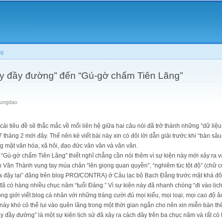
Skip to
main
content
og
chạy đầy đường” đến “Gú-gờ chấm Tiên Lãng”
rungdao
 cái tiêu đề sẽ thắc mắc về mối liên hệ giữa hai câu nói đã trở thành những “dữ liệu
tháng 2 mới đây. Thế nên kẻ viết bài này xin có đôi lời dẫn giải trước khi “bàn sâu
g mặt văn hóa, xã hôi, đạo đức vân vân và vân vân.
“Gú-gờ chấm Tiên Lãng” thiết nghĩ chẳng cần nói thêm vì sự kiện này mới xảy ra v
Văn Thành vung tay múa chân “lên giọng quan quyền”, “nghiêm túc tột độ” (chữ 
 xa đậy lại” đăng trên blog PRO/CONTRA) ở Câu lạc bộ Bạch Đằng trước mặt khá đô
đã có hàng nhiều chục năm “tuổi Đảng.” Vì sự kiện này đã nhanh chóng “đi vào lịc
trong giới viết blog cá nhân với những tràng cười đủ mọi kiểu, mọi loại, mọi cao đ
này khó có thể lui vào quên lãng trong một thời gian ngắn cho nên xin miễn bàn th
y đầy đường” là một sự kiện lịch sử đã xảy ra cách đây trên ba chục năm và rất có 