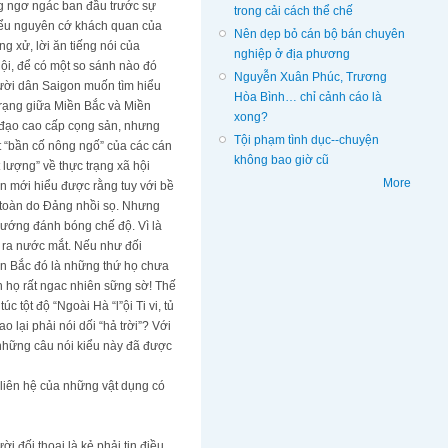
ng ngơ ngác ban đầu trước sự
trong cải cách thể chế
hiểu nguyên cớ khách quan của
Nên dẹp bỏ cán bộ bán chuyên
g xử, lời ăn tiếng nói của
nghiệp ở địa phương
ội, để có một so sánh nào đó
Nguyễn Xuân Phúc, Trương
gười dân Saigon muốn tìm hiểu
Hòa Bình… chỉ cảnh cáo là
trạng giữa Miền Bắc và Miền
xong?
h đạo cao cấp cọng sản, nhưng
Tội phạm tình dục--chuyện
 “bần cố nông ngố” của các cán
không bao giờ cũ
lượng” về thực trạng xã hội
More
n mới hiểu được rằng tuy với bề
 toàn do Đảng nhồi sọ. Nhưng
 hướng đánh bóng chế độ. Vì là
i ra nước mắt. Nếu như đối
iền Bắc đó là những thứ họ chưa
h họ rất ngac nhiên sững sờ! Thế
 tột độ “Ngoài Hà “l”ội Ti vi, tủ
 lại phải nói dối “hả trời”? Với
 những câu nói kiểu này đã được
 liên hệ của những vật dụng có
i đối thoại là kẻ phải tin điều