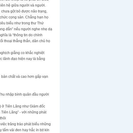
 liên hệ giữa người và người.
 chưa gột bỏ được não trạng,
n chức cọng sản. Chẳng hạn họ
tiêu biểu như trong thư Thứ
đúng đắn” nếu người nghe nhẹ dạ
hĩa là “thông tin do chính
ối thoại thẳng thắn, dân chủ họ
nghịch giằng co khắc nghiệt
hức lãnh đạo hiện nay là bằng
ề bản chất và cao hơn gấp vạn
. Thu nhập bình quân đầu người
ản) ở Tiên Lãng như Giám đốc
 Tiên Lãng” - với những phát
thôi
 việc trâng tráo phát biểu những
 tấm vải đen hay hắc ín bịt kín