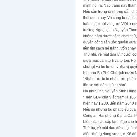
mình nói ra. Não trạng này thâm 
Nếu cần trưng ra những dẫn chứ
thói quen này. Và cũng từ não t
luôn mồm nói vì người Việt ở nư
trưởng Ngoại giao Nguyễn Thanh
không nắm được cách chơi chữ, l
quyền cộng sản độc quyền đưa ra
liền tìm cách né tránh, trốn chạy.
Thứ nhì, về mặt tâm lý, người c
giữa mặc cảm tự ti và tự tôn. Họ
chứng) và họ tự tôn vì địa vị quy
Kìa như Bà Phó Chủ tịch nước Ng
“Nhà nước ta là nhà nước pháp 
lần so với dân chủ tư sản”.
Nọ như Ông Nguyễn Sinh Hùng hi
"Hiện GDP của Việt Nam là 106 t
hiện nay 1.200, đến năm 2040 s
Nếu so những lời phát biểu của 
Công an Hải phòng Đại tá Ca, P
biểu của các cấp lạnh đạo cao h
Thứ ba, về mặt đạo đức, họ là nh
điều không đúng sự thực. Kế đó h