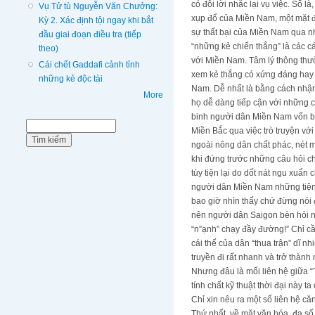
có đôi lời nhắc lại vụ việc. Số
Vụ Tử tù Nguyễn Văn Chưởng:
xụp đổ của Miền Nam, một mặt đ
Kỳ 2. Xác định tội ngay khi bắt
sự thất bại của Miền Nam qua nh
đầu giai đoạn điều tra (tiếp
“những kẻ chiến thắng” là các c
theo)
với Miền Nam. Tâm lý thông thư
Cái chết Gaddafi cảnh tỉnh
xem kẻ thắng có xứng đáng hay 
những kẻ độc tài
Nam. Dễ nhất là bằng cách nhận 
More
họ dễ dàng tiếp cận với những 
binh người dân Miền Nam vốn bản
Biểu mẫu tìm kiếm
Tìm kiếm
Miền Bắc qua việc trò truyện vớ
ngoài nông dân chất phác, nét 
khi đứng trước những câu hỏi chư
tùy tiện lại do dốt nát ngu xuẩ
người dân Miền Nam những tiện n
bao giờ nhìn thấy chứ đừng nói 
nên người dân Saigon bèn hỏi nhữ
“n”ạnh” chạy đầy đường!” Chỉ cần
cái thế của dân “thua trận” dĩ 
truyền đi rất nhanh và trở thành
Nhưng đâu là mối liên hệ giữa “
tính chất kỹ thuật thời đại này ta
Chỉ xin nêu ra một số liên hệ că
Thứ nhất, về mặt văn hóa, đa số 