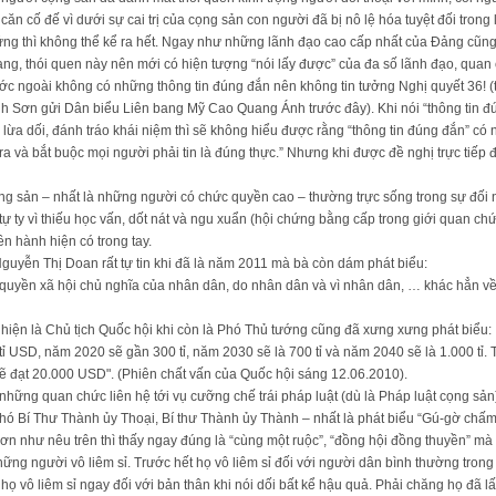
căn cố đế vì dưới sự cai trị của cọng sản con người đã bị nô lệ hóa tuyệt đối trong
ng thì không thể kể ra hết. Ngay như những lãnh đạo cao cấp nhất của Đảng cũng
rạng, thói quen này nên mới có hiện tượng “nói lấy được” của đa số lãnh đạo, qua
ớc ngoài không có những thông tin đúng đắn nên không tin tưởng Nghị quyết 36! (
 Sơn gửi Dân biểu Liên bang Mỹ Cao Quang Ánh trước đây). Khi nói “thông tin 
ừa dối, đánh tráo khái niệm thì sẽ không hiểu được rằng “thông tin đúng đắn” có ng
 và bắt buộc mọi người phải tin là đúng thực.” Nhưng khi được đề nghị trực tiếp đ
ọng sản – nhất là những người có chức quyền cao – thường trực sống trong sự đối 
 tự ty vì thiếu học vấn, dốt nát và ngu xuẩn (hội chứng bằng cấp trong giới quan c
ền hành hiện có trong tay.
uyễn Thị Doan rất tự tin khi đã là năm 2011 mà bà còn dám phát biểu:
quyền xã hội chủ nghĩa của nhân dân, do nhân dân và vì nhân dân, … khác hẳn v
ện là Chủ tịch Quốc hội khi còn là Phó Thủ tướng cũng đã xưng xưng phát biểu:
ỉ USD, năm 2020 sẽ gần 300 tỉ, năm 2030 sẽ là 700 tỉ và năm 2040 sẽ là 1.000 tỉ
ẽ đạt 20.000 USD". (Phiên chất vấn của Quốc hội sáng 12.06.2010).
những quan chức liên hệ tới vụ cưỡng chế trái pháp luật (dù là Pháp luật cọng s
hó Bí Thư Thành ủy Thoại, Bí thư Thành ủy Thành – nhất là phát biểu “Gú-gờ chấm
ơn như nêu trên thì thấy ngay đúng là “cùng một ruộc”, “đồng hội đồng thuyền” mà 
ững người vô liêm sỉ. Trước hết họ vô liêm sỉ đối với người dân bình thường trong
ọ vô liêm sỉ ngay đối với bản thân khi nói dối bất kể hậu quả. Phải chăng họ đã lấy