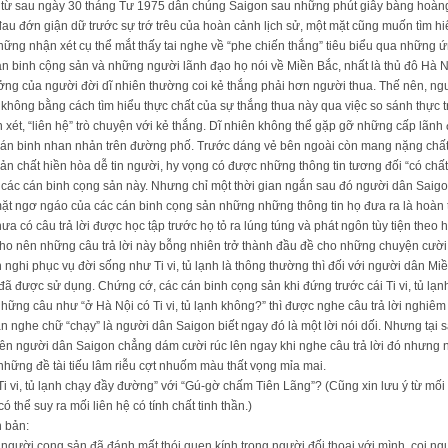
 là, từ sau ngày 30 tháng Tư 1975 dân chúng Saigon sau những phút giây bàng hoà
au đớn giận dữ trước sự trớ trêu của hoàn cảnh lịch sử, một mặt cũng muốn tìm 
ững nhận xét cụ thể mắt thấy tai nghe về “phe chiến thắng” tiêu biểu qua những ứn
án binh cộng sản và những người lãnh đạo họ nói về Miền Bắc, nhất là thủ đô Hà N
ởng của người đời dĩ nhiên thường coi kẻ thắng phải hơn người thua. Thế nên, n
không bằng cách tìm hiểu thực chất của sự thắng thua này qua việc so sánh thực 
xét, “liên hệ” trò chuyện với kẻ thắng. Dĩ nhiên không thể gặp gỡ những cấp lãn
cán binh nhan nhản trên đường phố. Trước dáng vẻ bên ngoài còn mang nặng chất
 chất hiền hòa dễ tin người, hy vọng có được những thông tin tương đối “có chất 
i các cán binh cọng sản này. Nhưng chỉ một thời gian ngắn sau đó người dân Saigo
mặt ngơ ngáo của các cán binh cọng sản những những thông tin họ đưa ra là hoàn
a có câu trả lời được học tập trước họ tỏ ra lúng túng và phát ngôn tùy tiện theo
n cho nên những câu trả lời này bỗng nhiên trở thành đầu đề cho những chuyện cườ
ghi phục vụ đời sống như Ti vi, tủ lạnh là thông thường thì đối với người dân M
đã được sử dụng. Chứng cớ, các cán binh cọng sản khi đứng trước cái Ti vi, tủ lạn
ng câu như “ở Hà Nội có Ti vi, tủ lạnh không?” thì được nghe câu trả lời nghiêm túc
 nghe chữ “chạy” là người dân Saigon biết ngay đó là một lời nói dối. Nhưng tại sao
nhiên người dân Saigon chẳng dám cười rúc lên ngay khi nghe câu trả lời đó nhưng
 những đề tài tiếu lâm riễu cợt nhuốm màu thất vọng mỉa mai.
Ti vi, tủ lạnh chạy đầy đường” với “Gú-gờ chấm Tiên Lãng”? (Cũng xin lưu ý từ mối
 có thể suy ra mối liên hệ có tính chất tinh thần.)
n bản:
người cọng sản đã đánh mất thói quen kính trọng người đối thoại với mình, coi ngườ