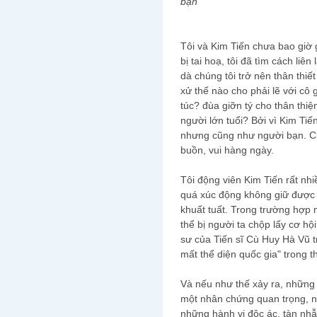
bạn
Tôi và Kim Tiến chưa bao giờ
bị tai hoạ, tôi đã tìm cách liên 
dà chúng tôi trở nên thân thiế
xử thế nào cho phải lẽ với cô 
túc? đùa giỡn tý cho thân thiệ
người lớn tuổi? Bởi vì Kim Tiế
nhưng cũng như người bạn. Ch
buồn, vui hàng ngày.
Tôi động viên Kim Tiến rất nhiề
quá xúc động không giữ được b
khuất tuất. Trong trường hợp n
thể bị người ta chộp lấy cơ hội
sư của Tiến sĩ Cù Huy Hà Vũ t
mất thể diện quốc gia" trong 
Và nếu như thế xảy ra, những
một nhân chứng quan trọng, n
những hành vi độc ác, tàn nh