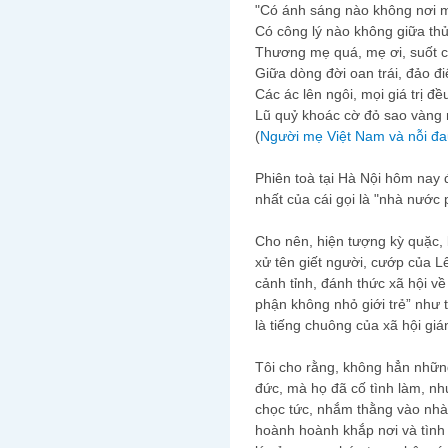
"Có ánh sáng nào không nơi
Có công lý nào không giữa t
Thương mẹ quá, mẹ ơi, suốt cu
Giữa dòng đời oan trái, đảo đ
Các ác lên ngôi, mọi giá trị đ
Lũ quỷ khoác cờ đỏ sao vàng 
(
Người mẹ Việt Nam và nỗi đa
Phiên toà tại Hà Nội hôm nay đ
nhất của cái gọi là "nhà nước
Cho nên, hiện tượng kỳ quặc,
xử tên giết người, cướp của L
cảnh tỉnh, đánh thức xã hội v
phận không nhỏ giới trẻ” như 
là tiếng chuông của xã hội g
Tôi cho rằng, không hẳn nhữn
đức, mà họ đã cố tình làm, nh
chọc tức, nhắm thằng vào nhà
hoành hoành khắp nơi và tình 