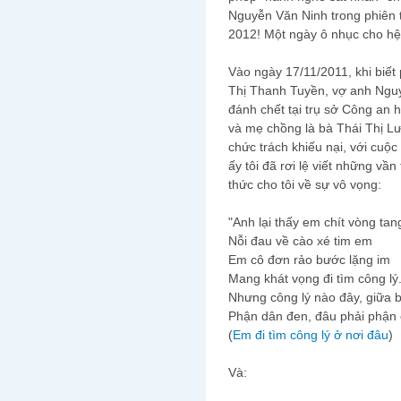
Nguyễn Văn Ninh trong phiên 
2012! Một ngày ô nhục cho h
Vào ngày 17/11/2011, khi biết
Thị Thanh Tuyền, vợ anh Ngu
đánh chết tại trụ sở Công an
và mẹ chồng là bà Thái Thị Lư
chức trách khiếu nại, với cuộc 
ấy tôi đã rơi lệ viết những vầ
thức cho tôi về sự vô vọng:
"Anh lại thấy em chít vòng tan
Nỗi đau về cào xé tim em
Em cô đơn rảo bước lặng im
Mang khát vọng đi tìm công lý.
Nhưng công lý nào đây, giữa 
Phận dân đen, đâu phải phận 
(
Em đi tìm công lý ở nơi đâu
)
Và: