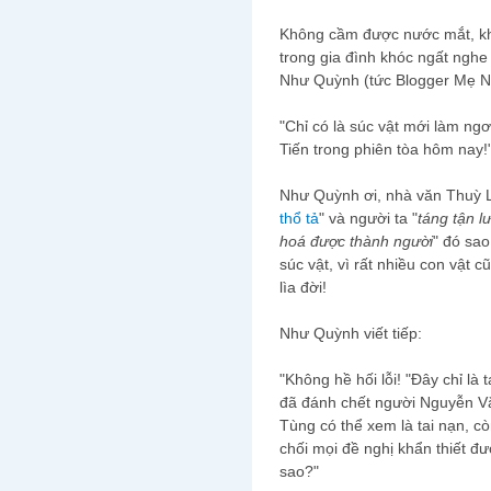
Không cầm được nước mắt, kh
trong gia đình khóc ngất ngh
Như Quỳnh (tức Blogger Mẹ Nấ
"Chỉ có là súc vật mới làm n
Tiến trong phiên tòa hôm nay!"
Như Quỳnh ơi, nhà văn Thuỳ Li
thổ tả
" và người ta "
táng tận l
hoá được thành người
" đó sao
súc vật, vì rất nhiều con vật 
lìa đời!
Như Quỳnh viết tiếp:
"Không hề hối lỗi! "Đây chỉ là t
đã đánh chết người Nguyễn Vă
Tùng có thể xem là tai nạn, cò
chối mọi đề nghị khẩn thiết đươ
sao?"