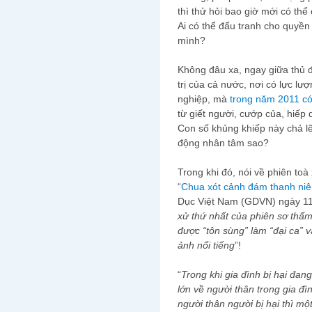
thì thử hỏi bao giờ mới có th
Ai có thể đấu tranh cho quyền
mình?
Không đâu xa, ngay giữa thủ đ
trị của cả nước, nơi có lực lư
nghiệp, mà
trong năm 2011 có
từ giết người, cướp của, hiếp 
Con số khủng khiếp này chả lẽ
động nhân tâm sao?
Trong khi đó, nói về phiên toà
“
Chua xót cảnh đám thanh niê
Dục Việt Nam (GDVN) ngày 11/
xử thứ nhất của phiên sơ thẩm
được “tôn sùng” làm “đại ca”
ảnh nổi tiếng
”!
“
Trong khi gia đình bị hại đan
lớn về người thân trong gia đì
người thân người bị hại thì mộ