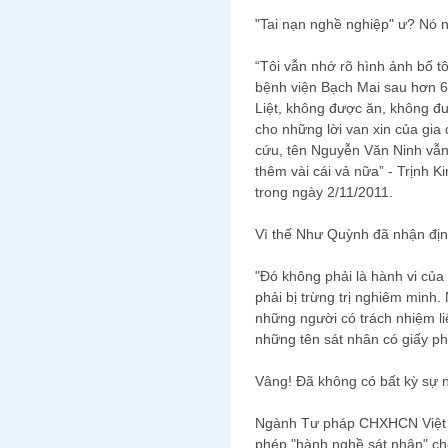
"Tai nạn nghề nghiệp" ư? Nó 
“Tôi vẫn nhớ rõ hình ảnh bố t
bệnh viện Bạch Mai sau hơn 6 t
Liệt, không được ăn, không đư
cho những lời van xin của gia đ
cứu, tên Nguyễn Văn Ninh vẫn 
thêm vài cái vả nữa” - Trịnh K
trong ngày 2/11/2011.
Vì thế Như Quỳnh đã nhận địn
"Đó không phải là hành vi củ
phải bị trừng trị nghiêm min
những người có trách nhiệm 
những tên sát nhân có giấy ph
Vâng! Đã không có bất kỳ sự
Ngành Tư pháp CHXHCN Việt 
phép "hành nghề sát nhân" ch