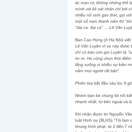
ác man rợ, không những thế l
mình với kẻ sát nhân chỉ bởi v
nhiều nữ sinh gào thét, gọi v
một số nam thanh niên thì “tô
“đại ca, đại ca”…. Lê Văn Luy
Bạn Cao Hùng (ở Hà Nội) viết 
Lê Văn Luyện vì vụ này được b
chí có báo còn gọi Luyện là "
im re. Họ cũng chọn thời điểm x
lắng xuống vì nhiều sự kiện mớ
năm mọi người rất bận
".
Phiên tòa bắt đầu vào lúc 9 gi
Nhóm bạn bè chúng tôi nối kết
nhanh nhất, từ bên ngoài và từ
Khi nhận được tin Nguyễn Văn 
luật Hình sự (BLHS) "Tội làm c
khung hình phạt, từ 2 đến 7 n