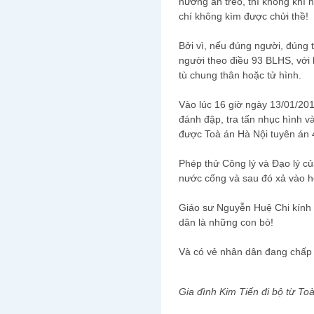
hưởng án treo, thì không khí n
chí không kìm được chửi thề!
Bởi vì, nếu đúng người, đúng tộ
người theo điều 93 BLHS, với
tù chung thân hoặc tử hình.
Vào lúc 16 giờ ngày 13/01/20
đánh đập, tra tấn nhục hình 
được Toà án Hà Nội tuyên án
Phép thử Công lý và Đạo lý 
nước cống và sau đó xả vào hố
Giáo sư Nguyễn Huệ Chi kính 
dân là những con bò!
Và có vẻ nhân dân đang chấp
Gia đình Kim Tiến đi bộ từ To