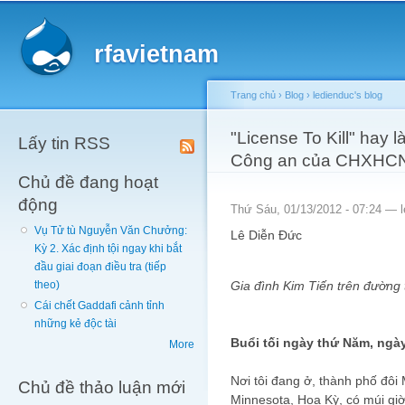
Main menu
Sk
ma
rfavietnam
co
Trang chủ
›
Blog
›
ledienduc's blog
You are here
"License To Kill" hay 
Lấy tin RSS
Công an của CHXHCN
Chủ đề đang hoạt
động
Thứ Sáu, 01/13/2012 - 07:24 —
Vụ Tử tù Nguyễn Văn Chưởng:
Lê Diễn Đức
Kỳ 2. Xác định tội ngay khi bắt
đầu giai đoạn điều tra (tiếp
Gia đình Kim Tiến trên đường 
theo)
Cái chết Gaddafi cảnh tỉnh
những kẻ độc tài
Buổi tối ngày thứ Năm, ngày
More
Nơi tôi đang ở, thành phố đôi
Chủ đề thảo luận mới
Minnesota, Hoa Kỳ, có múi giờ