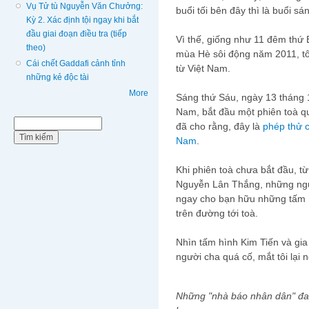
Vụ Tử tù Nguyễn Văn Chưởng:
buổi tối bên đây thì là buổi sá
Kỳ 2. Xác định tội ngay khi bắt
đầu giai đoạn điều tra (tiếp
Vì thế, giống như 11 đêm thứ 
theo)
mùa Hè sôi động năm 2011, tôi
Cái chết Gaddafi cảnh tỉnh
từ Việt Nam.
những kẻ độc tài
More
Sáng thứ Sáu, ngày 13 tháng 1
Nam, bắt đầu một phiên toà qu
Biểu mẫu tìm kiếm
Tìm kiếm
đã cho rằng, đây là
phép thử 
Nam
.
Khi phiên toà chưa bắt đầu, t
Nguyễn Lân Thắng, những ngư
ngay cho bạn hữu những tấm h
trên đường tới toà.
Nhìn tấm hình Kim Tiến và gia
người cha quá cố, mắt tôi lại n
Những "nhà báo nhân dân" đan