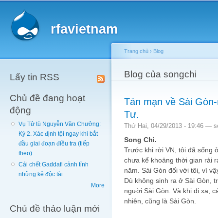
Main menu
Sk
ma
rfavietnam
co
Trang chủ
›
Blog
You are here
Blog của songchi
Lấy tin RSS
Chủ đề đang hoạt
Tản mạn về Sài Gòn-
động
Tư.
Vụ Tử tù Nguyễn Văn Chưởng:
Thứ Hai, 04/29/2013 - 19:46 —
s
Kỳ 2. Xác định tội ngay khi bắt
Song Chi.
đầu giai đoạn điều tra (tiếp
Trước khi rời VN, tôi đã sống
theo)
chưa kể khoảng thời gian rải r
Cái chết Gaddafi cảnh tỉnh
năm. Sài Gòn đối với tôi, vì vậ
những kẻ độc tài
Dù không sinh ra ở Sài Gòn, t
More
người Sài Gòn. Và khi đi xa, cá
nhiên, cũng là Sài Gòn.
Chủ đề thảo luận mới