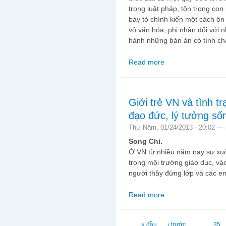
trọng luật pháp, tôn trọng co
bày tỏ chính kiến một cách ôn
vô văn hóa, phi nhân đối với n
hành những bản án có tính chất
Read more
about Những kẻ đi vay
Giới trẻ VN và tình t
đạo đức, lý tưởng số
Thứ Năm, 01/24/2013 - 20:02 —
Song Chi.
Ở VN từ nhiều năm nay sự xuố
trong môi trường giáo dục, và
người thầy đứng lớp và các em
Read more
about Giới trẻ VN và t
Trang
« đầu
‹ trước
…
35