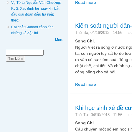
Read more
about Tản mạn về Sài
Vụ Tử tù Nguyễn Văn Chưởng:
Kỳ 2. Xác định tội ngay khi bắt
đầu giai đoạn điều tra (tiếp
theo)
Kiểm soát người dân
Cái chết Gaddafi cảnh tỉnh
Thứ Ba, 04/16/2013 - 14:56 —
s
những kẻ độc tài
More
Song Chi.
Người Việt ra sống ở nước ng
Biểu mẫu tìm kiếm
Tìm kiếm
ta, con người tuy rất tự do t
ra vẫn có sự kiểm soát “lỏng 
chặt chẽ, chi tiết. Và chính sự
công bằng cho xã hội.
Read more
about Kiểm soát ngườ
Khi học sinh xé đề c
Thứ Tư, 04/10/2013 - 11:56 —
s
Song Chi.
Câu chuyện một số em học s