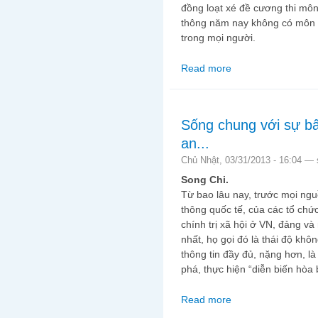
đồng loạt xé đề cương thi môn 
thông năm nay không có môn n
trong mọi người.
Read more
about Khi học sinh xé
Sống chung với sự bất
an...
Chủ Nhật, 03/31/2013 - 16:04 —
Song Chi.
Từ bao lâu nay, trước mọi nguồ
thông quốc tế, của các tổ chứ
chính trị xã hội ở VN, đảng v
nhất, họ gọi đó là thái độ khô
thông tin đầy đủ, nặng hơn, l
phá, thực hiện “diễn biến hòa 
Read more
about Sống chung với s