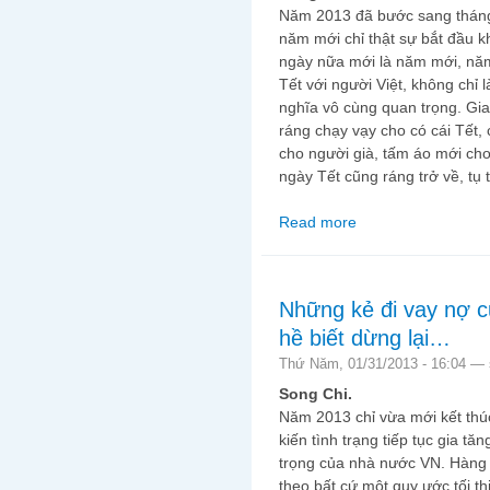
Năm 2013 đã bước sang tháng
năm mới chỉ thật sự bắt đầu kh
ngày nữa mới là năm mới, nă
Tết với người Việt, không chỉ 
nghĩa vô cùng quan trọng. Gi
ráng chạy vạy cho có cái Tết
cho người già, tấm áo mới cho 
ngày Tết cũng ráng trở về, tụ t
Read more
about Tết, vui và lắm n
Những kẻ đi vay nợ c
hề biết dừng lại…
Thứ Năm, 01/31/2013 - 16:04 —
Song Chi.
Năm 2013 chỉ vừa mới kết thú
kiến tình trạng tiếp tục gia t
trọng của nhà nước VN. Hàng l
theo bất cứ một quy ước tối t