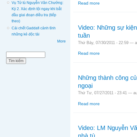
Vụ Tử tù Nguyễn Văn Chưởng:
Read more
about Video: Tòa phú
Kỳ 2. Xác định tội ngay khi bắt
đầu giai đoạn điều tra (tiếp
theo)
Video: Những sự kiện
Cái chết Gaddafi cảnh tỉnh
tuần
những kẻ độc tài
More
Thứ Bảy, 07/30/2011 - 22:59 —
Read more
about Video: Những sự
Biểu mẫu tìm kiếm
Tìm kiếm
Những thành công của
ngoại
Thứ Tư, 07/27/2011 - 23:41 —
a
Read more
about Những thành côn
Video: LM Nguyễn Văn
nhà tù