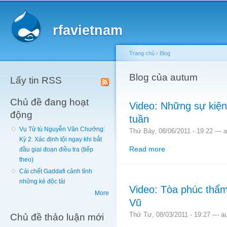
Main menu
Sk
ma
rfavietnam
co
Trang chủ
›
Blog
You are here
Blog của autum
Lấy tin RSS
Chủ đề đang hoạt
Video: Những sự kiện
động
tuần
Vụ Tử tù Nguyễn Văn Chưởng:
Thứ Bảy, 08/06/2011 - 19:22 —
Kỳ 2. Xác định tội ngay khi bắt
Read more
about Video: Những sự
đầu giai đoạn điều tra (tiếp
theo)
Cái chết Gaddafi cảnh tỉnh
những kẻ độc tài
Video: Tòa phúc thẩ
More
Vũ
Thứ Tư, 08/03/2011 - 19:27 —
a
Chủ đề thảo luận mới